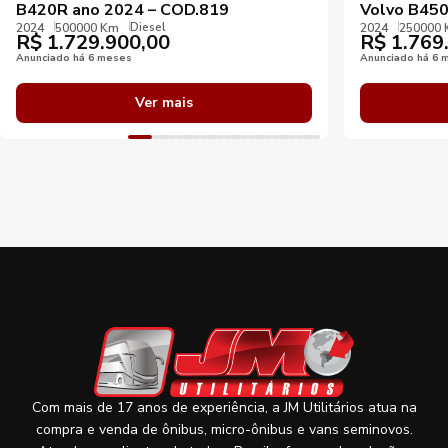
B420R ano 2024 – COD.819
Volvo B45
Diesel
2024
500000 Km
2024
250000
R$
1.729.900,00
R$
1.769
Anunciado há 6 meses
Anunciado há 6 
Ver mais
Com mais de 17 anos de experiência, a JM Utilitários atua na
compra e venda de ônibus, micro-ônibus e vans seminovos.