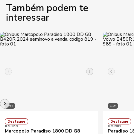
Também podem te
interessar
1/10
1/10
Destaque
Destaque
JEM0819
JEM0989
Marcopolo Paradiso 1800 DD G8
Paradiso 