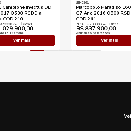
0
JEM0261
l Campione Invictus DD
Marcopolo Paradiso 16
2017 O500 RSDD à
G7 Ano 2016 O500 RSD
a COD.210
COD.261
Diesel
Diesel
820000 Km
2016
620000 Km
.029.900,00
R$
837.900,00
ado há 1 semana
Anunciado há 6 meses
Ver mais
Ver mais
Ve