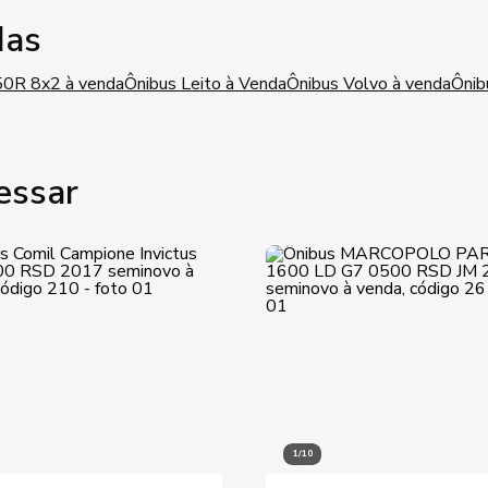
das
50R 8x2 à venda
Ônibus Leito à Venda
Ônibus Volvo à venda
Ônib
essar
1/10