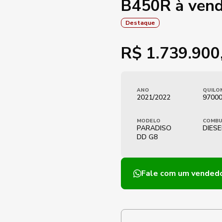
B450R à ven
Destaque
R$
1.739.900
ANO
QUILO
2021/2022
97000
MODELO
COMBU
PARADISO
DIESE
DD G8
Fale com um vended