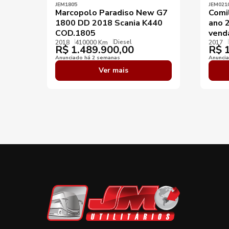
JEM1805
JEM021
Marcopolo Paradiso New G7
Comi
1800 DD 2018 Scania K440
ano 
COD.1805
vend
Diesel
2018
410000 Km
2017
R$
1.489.900,00
R$
1
Anunciado há 2 semanas
Anunci
Ver mais