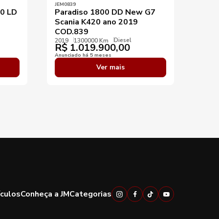
JEM0839
JEM01
00 LD
Paradiso 1800 DD New G7
Comi
Scania K420 ano 2019
2023
COD.839
2023
R$
Diesel
2019
1300000 Km
R$
1.019.900,00
Anunci
Anunciado há 5 meses
Ver mais
ículos
Conheça a JM
Categorias