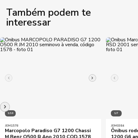
Também podem te
interessar
1/10
1/7
JEM1578
JEM0384
Marcopolo Paradiso G7 1200 Chassi
Ônibus rod
M.Benz O500 R Ano 2010 COD.1578
1200 G6 a