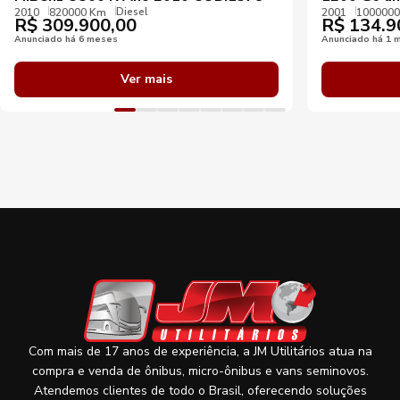
Diesel
2010
820000 Km
2001
100000
R$
309.900,00
R$
134.9
Anunciado há 6 meses
Anunciado há 1 
Ver mais
Com mais de 17 anos de experiência, a JM Utilitários atua na
compra e venda de ônibus, micro-ônibus e vans seminovos.
Atendemos clientes de todo o Brasil, oferecendo soluções