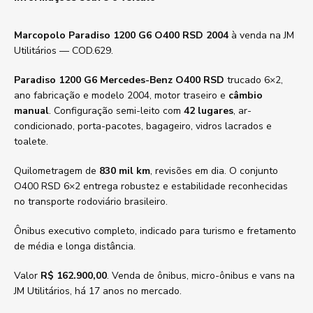
Marcopolo Paradiso 1200 G6 O400 RSD 2004
à venda na JM
Utilitários — COD.629.
Paradiso 1200 G6 Mercedes-Benz O400 RSD
trucado 6×2,
ano fabricação e modelo 2004, motor traseiro e
câmbio
manual
. Configuração semi-leito com
42 lugares
, ar-
condicionado, porta-pacotes, bagageiro, vidros lacrados e
toalete.
Quilometragem de
830 mil km
, revisões em dia. O conjunto
O400 RSD 6×2 entrega robustez e estabilidade reconhecidas
no transporte rodoviário brasileiro.
Ônibus executivo completo, indicado para turismo e fretamento
de média e longa distância.
Valor
R$ 162.900,00
. Venda de ônibus, micro-ônibus e vans na
JM Utilitários, há 17 anos no mercado.