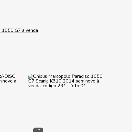
o 1050 G7 à venda
1/5
1/9