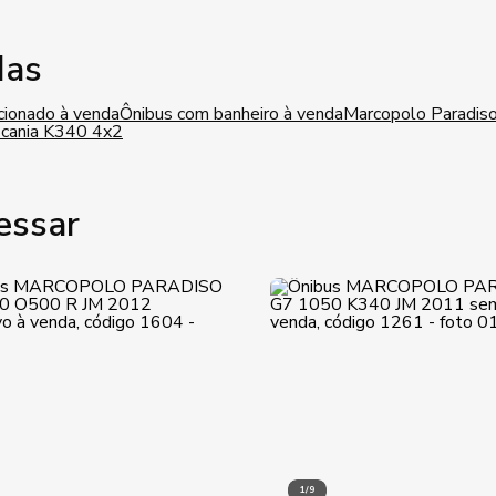
das
cionado à venda
Ônibus com banheiro à venda
Marcopolo Paradis
Scania K340 4x2
essar
1/9