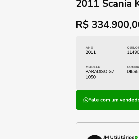
2011 Scania
R$
334.900,0
ANO
QUILO
2011
1149
MODELO
COMBU
PARADISO G7
DIESE
1050
Fale com um vended
JM Utilitários