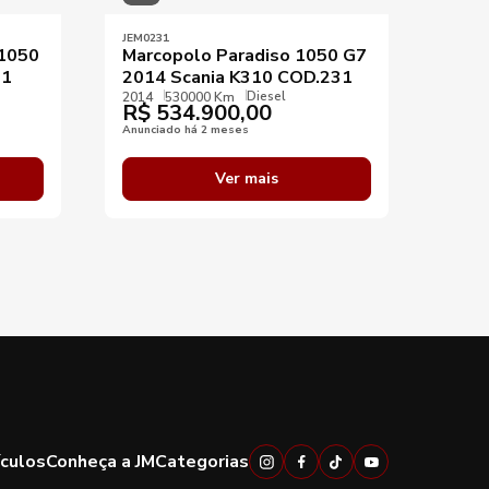
JEM0231
JEM07
 1050
Marcopolo Paradiso 1050 G7
Marc
61
2014 Scania K310 COD.231
2012
Diesel
ven
2014
530000 Km
R$
534.900,00
2012
R$
Anunciado há 2 meses
Anunci
Ver mais
ículos
Conheça a JM
Categorias