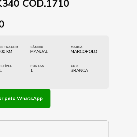
 K340 COD.1710
0
METRAGEM
CÂMBIO
MARCA
000 KM
MANUAL
MARCOPOLO
STÍVEL
PORTAS
COR
L
1
BRANCA
or
pelo WhatsApp