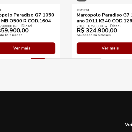
4
JEM1261
opolo Paradiso G7 1050
Marcopolo Paradiso G7
 MB O500 R COD.1604
ano 2011 K340 COD.12
Diesel
Diesel
789000 Km
2011
879000 Km
59.900,00
R$
324.900,00
ado há 6 meses
Anunciado há 5 meses
Ver mais
Ver mais
Ve