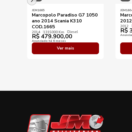
JEM1665
JEM160
Marcopolo Paradiso G7 1050
Marc
ano 2014 Scania K310
2012
COD.1665
2012
R$
3
Diesel
2014
1315000 Km
R$
479.900,00
Anunci
Anunciado há 6 meses
Ver mais