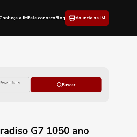
Conheça a JM
Fale conosco
Blog
Anuncie na JM
Preço máximo
Buscar
radiso G7 1050 ano