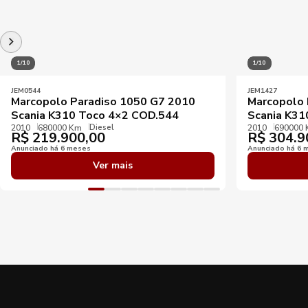
1/10
1/10
JEM0544
JEM1427
Marcopolo Paradiso 1050 G7 2010
Marcopolo 
Scania K310 Toco 4×2 COD.544
Scania K31
Diesel
2010
680000 Km
2010
690000
R$
219.900,00
R$
304.9
Anunciado há 6 meses
Anunciado há 6 
Ver mais