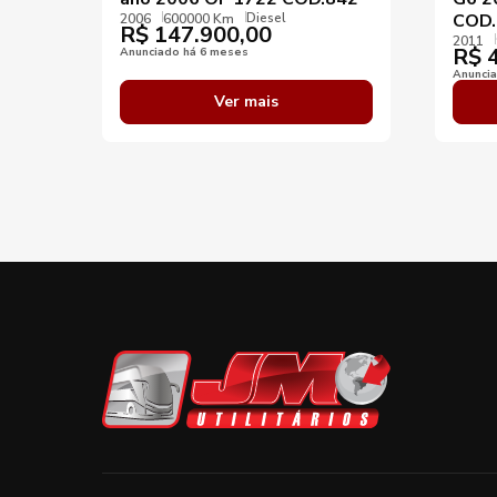
Diesel
COD.
2006
600000 Km
R$
147.900,00
2011
R$
4
Anunciado há 6 meses
Anunci
Ver mais