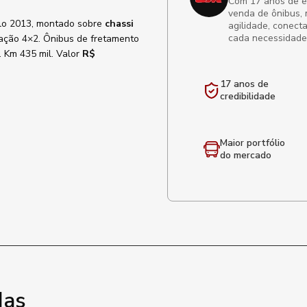
Com 17 anos de exp
venda de ônibus, 
lo 2013, montado sobre
chassi
agilidade, conect
cada necessidade
ração 4×2. Ônibus de fretamento
a. Km 435 mil. Valor
R$
17 anos de
credibilidade
Maior portfólio
do mercado
das