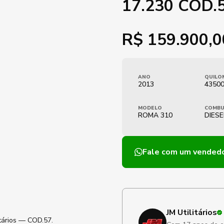
17.230 COD.
R$
159.900,0
ANO
QUILO
2013
4350
MODELO
COMBU
ROMA 310
DIESE
Fale com um vended
JM Utilitários
tários — COD.57.