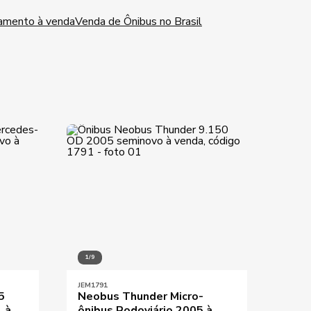
tamento à venda
Venda de Ônibus no Brasil
1/9
1/7
JEM1791
JEM07
5
Neobus Thunder Micro-
Comi
 à
ônibus Rodoviário 2005 à
Volk