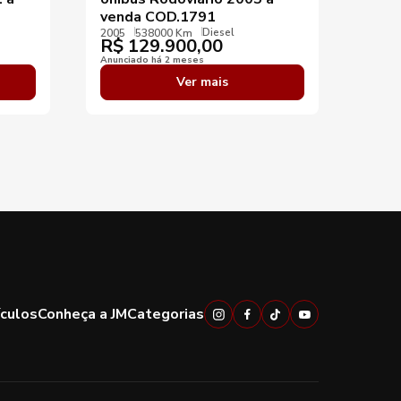
venda COD.1791
COD
Diesel
2005
538000 Km
2019
R$
129.900,00
R$
Anunciado há 2 meses
Anunci
Ver mais
ículos
Conheça a JM
Categorias