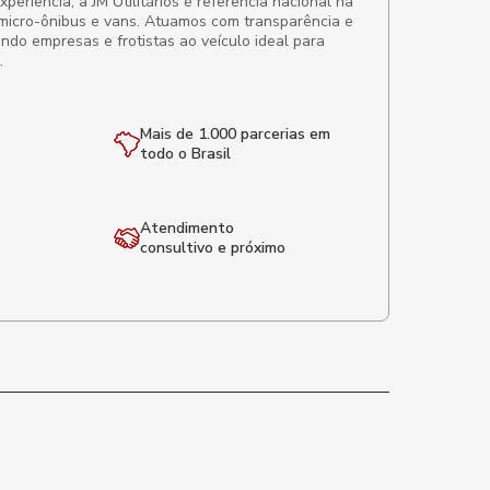
eriência, a JM Utilitários é referência nacional na
micro-ônibus e vans. Atuamos com transparência e
ando empresas e frotistas ao veículo ideal para
.
Mais de 1.000 parcerias em
todo o Brasil
Atendimento
consultivo e próximo