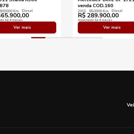
878
venda COD.160
Diesel
Diesel
900000 Km
2015
850000 Km
65.900,00
R$
289.900,00
ado há 6 meses
Anunciado há 6 meses
Ver mais
Ver mais
Ve