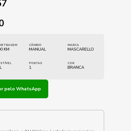
57
0
METRAGEM
CÂMBIO
MARCA
00 KM
MANUAL
MASCARELLO
STÍVEL
PORTAS
COR
L
1
BRANCA
or
pelo WhatsApp