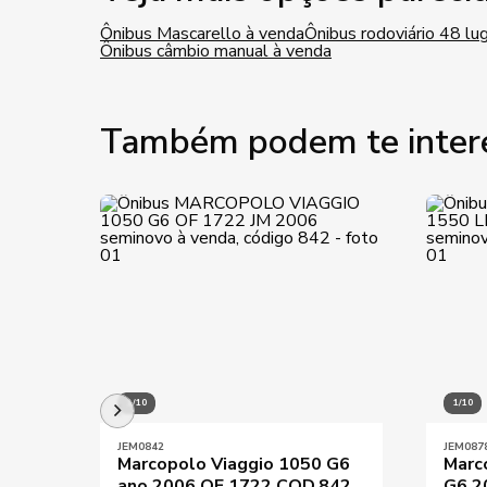
Ônibus Mascarello à venda
Ônibus rodoviário 48 lu
Ônibus câmbio manual à venda
Também podem te inter
1/10
1/10
JEM0842
JEM087
Marcopolo Viaggio 1050 G6
Marc
ano 2006 OF 1722 COD.842
G6 2