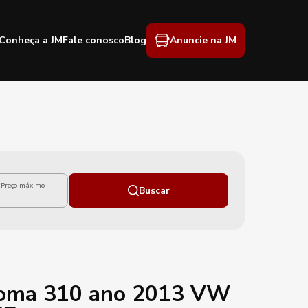
Conheça a JM
Fale conosco
Blog
Anuncie na JM
Preço máximo
Buscar
Roma 310 ano 2013 VW