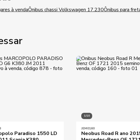
gares à venda
Ônibus chassi Volkswagen 17.230
Ônibus para fre
essar
1/10
8
JEM0160
opolo Paradiso 1550 LD
Neobus Road R ano 201
011 Scania K380
Mercedes-Benz OF 1721