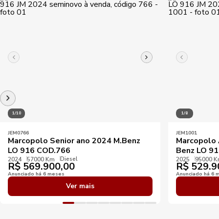
1/10
1/8
JEM0766
JEM1001
Marcopolo Senior ano 2024 M.Benz
Marcopolo 
LO 916 COD.766
Benz LO 9
Diesel
2024
57000 Km
2025
95000 
R$
569.900,00
R$
529.9
Anunciado há 6 meses
Anunciado há 6 
Ver mais