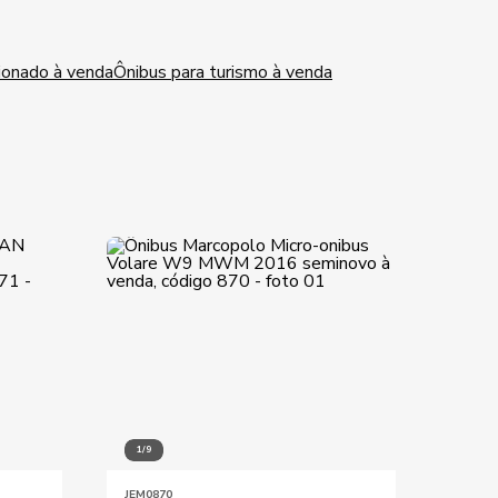
cionado à venda
Ônibus para turismo à venda
1/9
1/10
JEM0870
JEM04