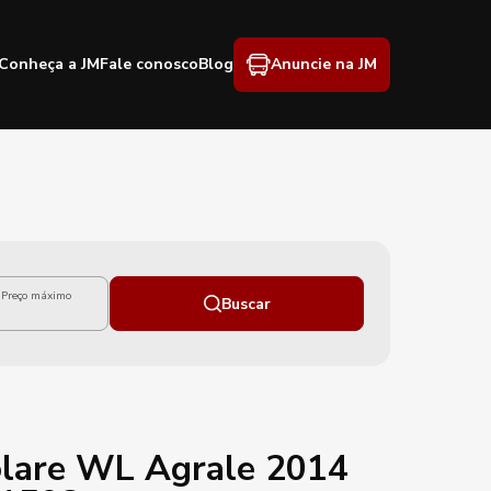
Conheça a JM
Fale conosco
Blog
Anuncie na JM
Preço máximo
Buscar
lare WL Agrale 2014