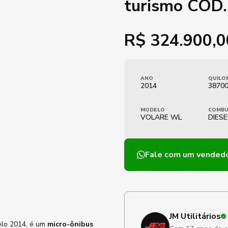
turismo COD
R$
324.900,0
ANO
QUILO
2014
3870
MODELO
COMBU
VOLARE WL
DIESE
Fale com um vended
JM Utilitários
elo 2014, é um
micro-ônibus