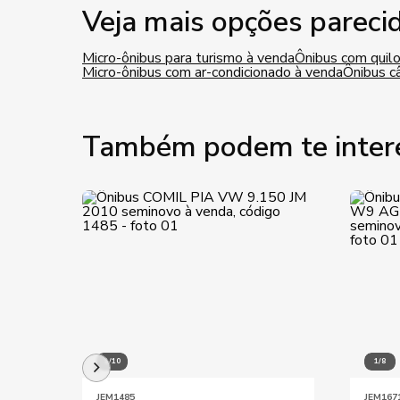
Veja mais opções pareci
Micro-ônibus para turismo à venda
Ônibus com quil
Micro-ônibus com ar-condicionado à venda
Ônibus c
Também podem te inter
1/10
1/8
JEM1485
JEM167