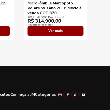
2019
Micro-ônibus Marcopolo
Marc
Volare W9 ano 2016 MWM à
Cumm
venda COD.870
luga
Diesel
2016
450000 Km
2023
R$
314.900,00
R$
Anunciado há 5 dias
Anunci
Ver mais
ículos
Conheça a JM
Categorias