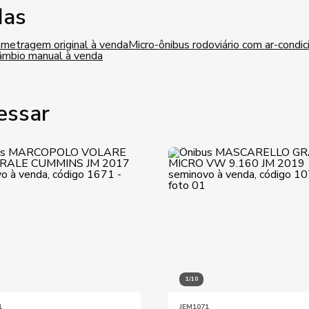
das
ometragem original à venda
Micro-ônibus rodoviário com ar-condi
âmbio manual à venda
essar
1/10
1
JEM1071