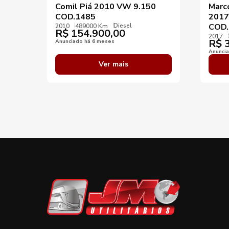
Comil Piá 2010 VW 9.150
Marc
COD.1485
2017
Diesel
COD.
2010
489000 Km
R$
154.900,00
2017
R$
3
Anunciado há 6 meses
Anunci
Ver mais