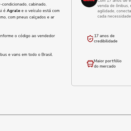
Com 17 anos de exp
ar-condicionado, cabinado,
venda de ônibus, 
si é
Agrale
e o veículo está com
agilidade, conect
cada necessidade
ismo, com pneus calçados e ar
informe o código ao vendedor
17 anos de
credibilidade
ibus e vans em todo o Brasil.
Maior portfólio
do mercado