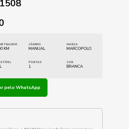
.1508
0
METRAGEM
CÂMBIO
MARCA
00 KM
MANUAL
MARCOPOLO
STÍVEL
PORTAS
COR
L
1
BRANCA
or
pelo WhatsApp