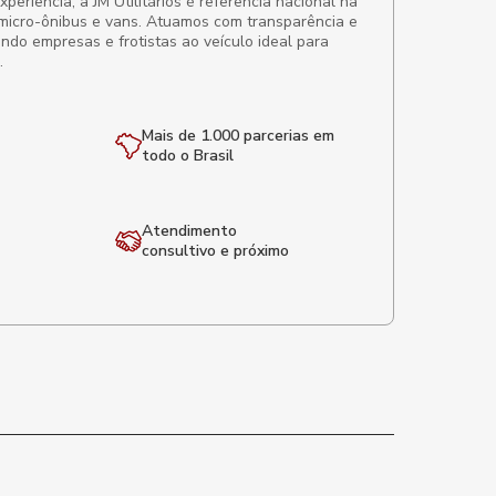
eriência, a JM Utilitários é referência nacional na
micro-ônibus e vans. Atuamos com transparência e
ando empresas e frotistas ao veículo ideal para
.
Mais de 1.000 parcerias em
todo o Brasil
Atendimento
consultivo e próximo