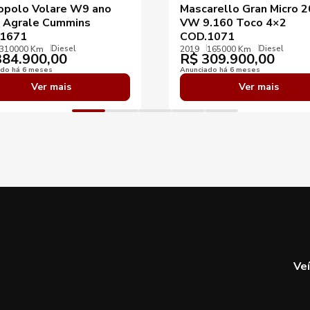
opolo Volare W9 ano
Mascarello Gran Micro 
 Agrale Cummins
VW 9.160 Toco 4×2
1671
COD.1071
Diesel
Diesel
310000 Km
2019
165000 Km
84.900,00
R$
309.900,00
ado há 6 meses
Anunciado há 6 meses
Ver mais
Ver mais
Ve