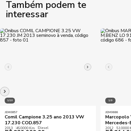
Também podem te
interessar
1/10
1/9
JEM0857
JEM0686
Comil Campione 3.25 ano 2013 VW
Marcopolo
17.230 COD.857
Mercedes-
Diesel
2013
450000 Km
2012
510000