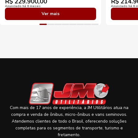
R$
229.900,00
R$
214.9
Anunciado há 6 meses
Anunciado há 6 
Ver mais
Com mais de 17 anos de experiência, a JM Utilitários atua na
compra e venda de ônibus, micro-ônibus e vans seminovos.
Atendemos clientes de todo o Brasil, oferecendo soluções
completas para os segmentos de transporte, turismo e
fretamento.