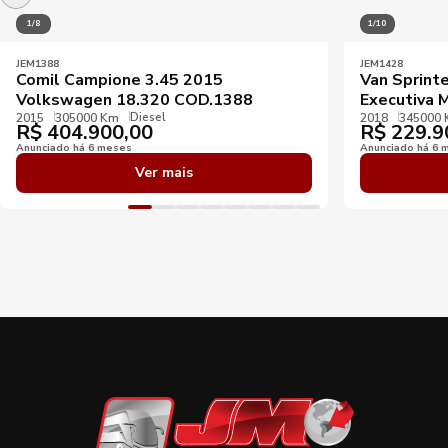
1/8
1/10
JEM1388
JEM1428
Comil Campione 3.45 2015
Van Sprint
Volkswagen 18.320 COD.1388
Executiva 
Diesel
2015
305000 Km
2018
345000
R$
404.900,00
R$
229.9
Anunciado há 6 meses
Anunciado há 6 
Ver mais