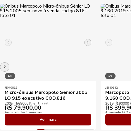
1/5
1/6
JEM0816
JEM0242
Micro-ônibus Marcopolo Senior 2005
Marcopolo 
LO 915 executivo COD.816
9.160 COD
Diesel
2005
568000 Km
2019
190000
R$
79.900,00
R$
399.9
Anunciado há 3 semanas
Anunciado há 2 
Ver mais