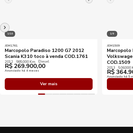
1/10
1/9
JEM1761
JEM1509
Marcopolo Paradiso 1200 G7 2012
Marcopolo 
Scania K310 toco à venda COD.1761
Volkswagen
Diesel
COD.1509
2012
985000 Km
R$
269.900,00
2013
506000
R$
364.9
Anunciado há 4 meses
Anunciado há 5 
Ver mais