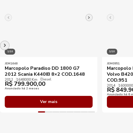
1/10
1/10
JEM1648
JEM0951
Marcopolo Paradiso DD 1800 G7
Marcopolo 
2012 Scania K440IB 8×2 COD.1648
Volvo B420
Diesel
COD.951
2012
1648000 Km
R$
799.900,00
2014
160000
R$
849.9
Anunciado há 2 meses
Anunciado há 6 
Ver mais