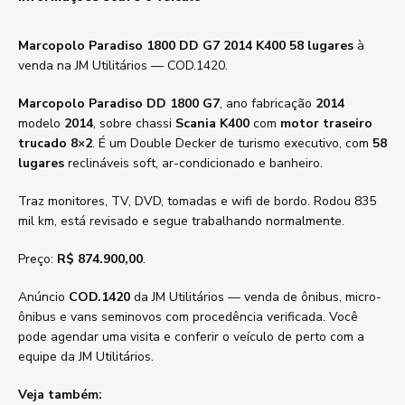
Marcopolo Paradiso 1800 DD G7 2014 K400 58 lugares
à
venda na JM Utilitários — COD.1420.
Marcopolo Paradiso DD 1800 G7
, ano fabricação
2014
modelo
2014
, sobre chassi
Scania K400
com
motor traseiro
trucado 8×2
. É um Double Decker de turismo executivo, com
58
lugares
reclináveis soft, ar-condicionado e banheiro.
Traz monitores, TV, DVD, tomadas e wifi de bordo. Rodou 835
mil km, está revisado e segue trabalhando normalmente.
Preço:
R$ 874.900,00
.
Anúncio
COD.1420
da JM Utilitários — venda de ônibus, micro-
ônibus e vans seminovos com procedência verificada. Você
pode agendar uma visita e conferir o veículo de perto com a
equipe da JM Utilitários.
Veja também: