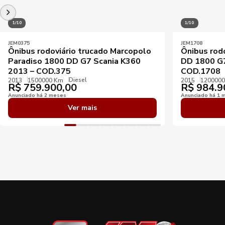
1/10
1/10
JEM0375
JEM1708
Ônibus rodoviário trucado Marcopolo
Ônibus rod
Paradiso 1800 DD G7 Scania K360
DD 1800 G7
2013 – COD.375
COD.1708
Diesel
2013
1500000 Km
2015
120000
R$
759.900,00
R$
984.9
Anunciado há 2 meses
Anunciado há 1 
Ver mais