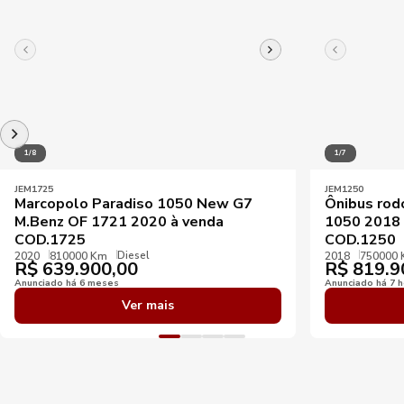
1/8
1/7
JEM1725
JEM1250
Marcopolo Paradiso 1050 New G7
Ônibus rod
M.Benz OF 1721 2020 à venda
1050 2018 
COD.1725
COD.1250
Diesel
2020
810000 Km
2018
750000
R$
639.900,00
R$
819.9
Anunciado há 6 meses
Anunciado há 7 h
Ver mais