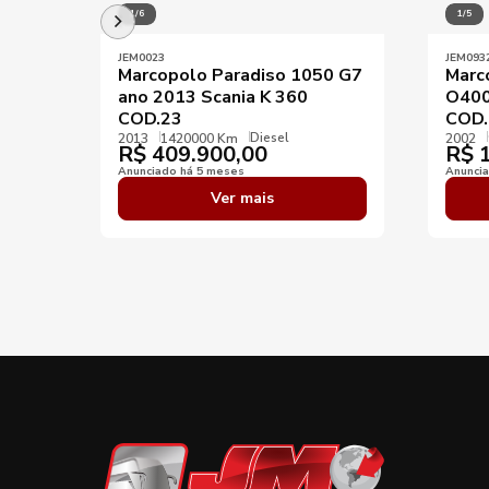
1/6
1/5
JEM0023
JEM093
Marcopolo Paradiso 1050 G7
Marc
ano 2013 Scania K 360
O400
COD.23
COD.
Diesel
2013
1420000 Km
2002
R$
409.900,00
R$
1
Anunciado há 5 meses
Anunci
Ver mais