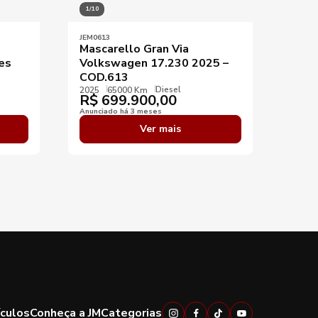
1/10
1/8
JEM0613
JEM02
Mascarello Gran Via
Marc
es
Volkswagen 17.230 2025 –
2010
COD.613
COD
Diesel
2025
65000 Km
2010
R$
699.900,00
R$
Anunciado há 3 meses
Anunci
Ver mais
ículos
Conheça a JM
Categorias