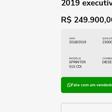
2019 executi
R$
249.900,0
ANO
QUILO
2018/2019
2300
MODELO
COMBU
SPRINTER
DIESE
515 CDI
Fale com um vended