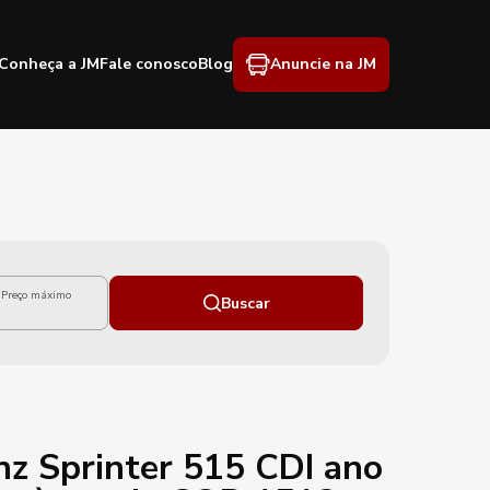
Conheça a JM
Fale conosco
Blog
Anuncie na JM
Preço máximo
Buscar
z Sprinter 515 CDI ano