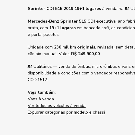
Sprinter CDI 515 2019 19+1 lugares
à venda na JM Ut
Mercedes-Benz Sprinter 515 CDI executiva
, ano fab
prata, com
19+1 lugares
em bancada soft, ar-condicion
e porta-pacotes.
Unidade com
230 mil km originais
, revisada, sem deta
câmbio manual. Valor:
R$ 249.900,00
.
JM Utilitários — venda de ônibus, micro-ônibus e vans e
disponibilidade e condições com o vendedor responsáve
COD.1512.
Veja também:
Vans à venda
Ver todos os veículos à venda
Explorar categorias por modelo e chassi