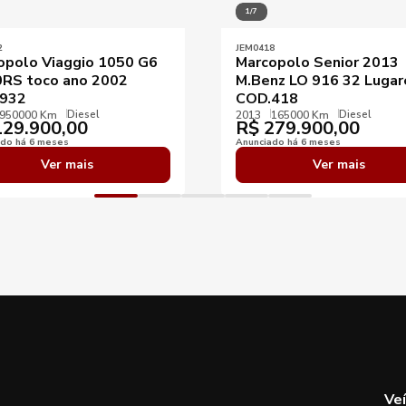
1/7
2
JEM0418
opolo Viaggio 1050 G6
Marcopolo Senior 2013
RS toco ano 2002
M.Benz LO 916 32 Lugar
932
COD.418
Diesel
Diesel
950000 Km
2013
165000 Km
29.900,00
R$
279.900,00
ado há 6 meses
Anunciado há 6 meses
Ver mais
Ver mais
Ve