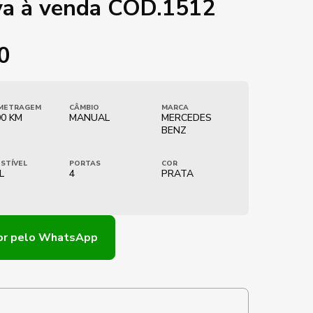
va à venda COD.1512
0
METRAGEM
CÂMBIO
MARCA
00 KM
MANUAL
MERCEDES
BENZ
STÍVEL
PORTAS
COR
L
4
PRATA
or
pelo WhatsApp