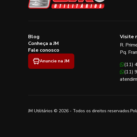
Blog
Visite 
Conheça a JM
R. Prim
Fale conosco
Pq. Fra
Anuncie na JM
(11)
(11)
atendim
JM Utilitários © 2026 - Todos os direitos reservados.
Pol