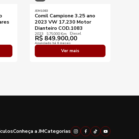
JEM1083
JEM04
o
Comil Campione 3.25 ano
Comi
ares
2023 VW 17.230 Motor
Mer
Dianteiro COD.1083
202
Diesel
2023
175000 Km
2024
R$
849.900,00
R$
Anunciado há 6 meses
Anunci
Ver mais
ículos
Conheça a JM
Categorias