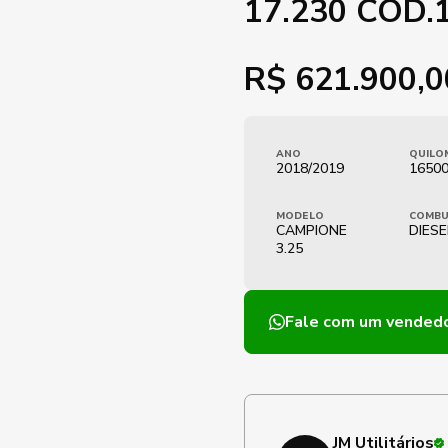
17.230 COD.
R$
621.900,0
ANO
QUILO
2018/2019
1650
MODELO
COMBU
CAMPIONE
DIESE
3.25
Fale com um vended
JM Utilitários