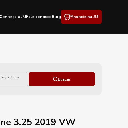
Conheça a JM
Fale conosco
Blog
Anuncie na JM
Preço máximo
Buscar
one 3.25 2019 VW