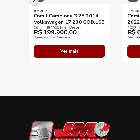
JEM0105
JEM030
Comil Campione 3.25 2014
Comi
Volkswagen 17.230 COD.105
2022
Diesel
2014
450000 Km
2022
R$
199.900,00
R$
6
Anunciado há 2 meses
Anunci
Ver mais