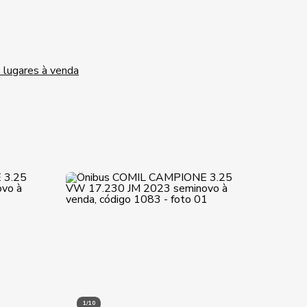
 lugares à venda
1/10
1/10