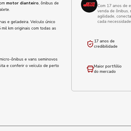
om
motor dianteiro
, ônibus de
Com 17 anos de exp
alete.
venda de ônibus, 
agilidade, conect
cada necessidade
as e geladeira. Veículo único
 mil km originais com todas as
17 anos de
credibilidade
 micro-ônibus e vans seminovos
ta e conferir o veículo de perto
Maior portfólio
do mercado