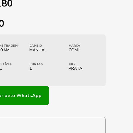
180
0
METRAGEM
CÂMBIO
MARCA
00 KM
MANUAL
COMIL
STÍVEL
PORTAS
COR
L
1
PRATA
or
pelo WhatsApp