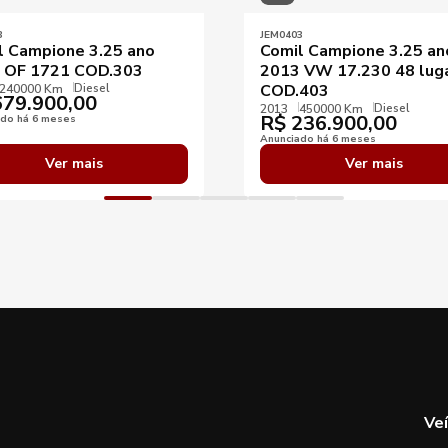
3
JEM0403
l Campione 3.25 ano
Comil Campione 3.25 an
 OF 1721 COD.303
2013 VW 17.230 48 lug
Diesel
COD.403
240000 Km
79.900,00
Diesel
2013
450000 Km
R$
236.900,00
ado há 6 meses
Anunciado há 6 meses
Ver mais
Ver mais
Ve