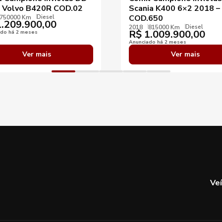
 Volvo B420R COD.02
Scania K400 6×2 2018 –
Diesel
COD.650
750000 Km
.209.900,00
Diesel
2018
815000 Km
R$
1.009.900,00
ado há 2 meses
Anunciado há 2 meses
Ver mais
Ver mais
Ve