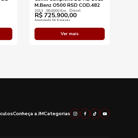
M.Benz O500 RSD COD.482
Scan
Diesel
COD
2013
850000 Km
R$
725.900,00
2025
R$
Anunciado há 6 meses
Anunci
Ver mais
ículos
Conheça a JM
Categorias