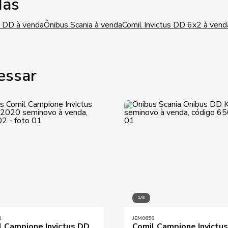
das
 DD à venda
Ônibus Scania à venda
Comil Invictus DD 6x2 à vend
essar
1/8
2
JEM0650
l Campione Invictus DD
Comil Campione Invictu