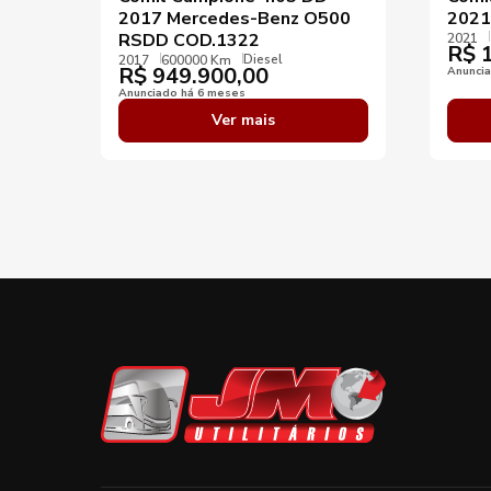
2017 Mercedes-Benz O500
2021
RSDD COD.1322
2021
R$
1
Diesel
2017
600000 Km
R$
949.900,00
Anunci
Anunciado há 6 meses
Ver mais