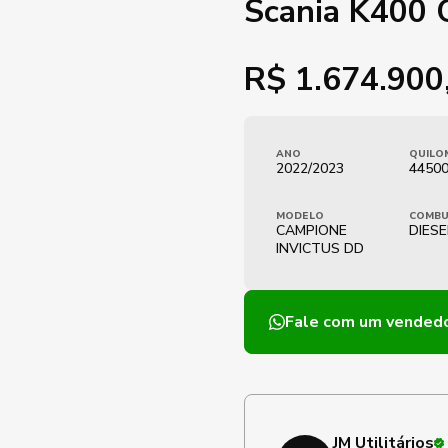
Scania K400
R$
1.674.900
ANO
QUILO
2022/2023
44500
MODELO
COMBU
CAMPIONE
DIESE
INVICTUS DD
Fale com um vended
JM Utilitários