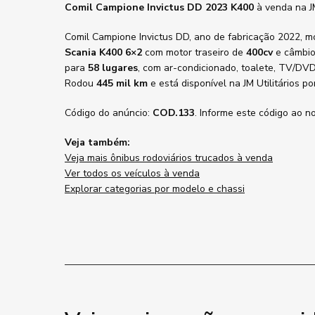
Comil Campione Invictus DD 2023 K400
à venda na JM
Comil Campione Invictus DD, ano de fabricação 2022, m
Scania K400 6×2
com motor traseiro de
400cv
e câmbi
para
58 lugares
, com ar-condicionado, toalete, TV/DVD
Rodou
445 mil km
e está disponível na JM Utilitários p
Código do anúncio:
COD.133
. Informe este código ao n
Veja também:
Veja mais ônibus rodoviários trucados à venda
Ver todos os veículos à venda
Explorar categorias por modelo e chassi