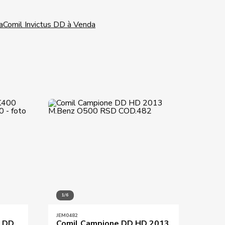
a
Comil Invictus DD à Venda
1/6
1/10
JEM0482
JEM01
s DD
Comil Campione DD HD 2013
Comi