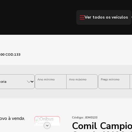
Ver todos os veículos
400 COD.133
Ano mínimo
Ano máximo
Preço mínimo
Código:
JEM0133
Comil Campio