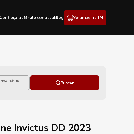
Conheça a JM
Fale conosco
Blog
Anuncie na JM
Preço máximo
Buscar
ne Invictus DD 2023