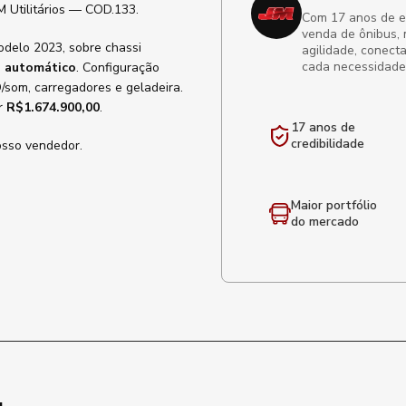
 Utilitários — COD.133.
Com 17 anos de exp
venda de ônibus, 
odelo 2023, sobre chassi
agilidade, conect
cada necessidade
o
automático
. Configuração
/som, carregadores e geladeira.
or
R$1.674.900,00
.
17 anos de
credibilidade
osso vendedor.
Maior portfólio
do mercado