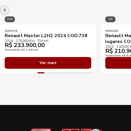
1/10
1/6
JEM0738
JEM0168
Renault Master L2H2 2024 COD.738
Renault Ma
Diesel
lugares CO
2024
175000 Km
R$
233.900,00
2019
140000
R$
210.9
Anunciado há 2 meses
Anunciado há 6 
Ver mais