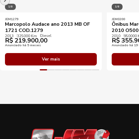
1/8
1/8
JEM1279
JEM0200
Marcopolo Audace ano 2013 MB OF
Ônibus Mar
1721 COD.1279
2010 O500
Diesel
2013
325000 Km
2010
950000
R$
219.900,00
R$
355.9
Anunciado há 5 meses
Anunciado há 19
Ver mais