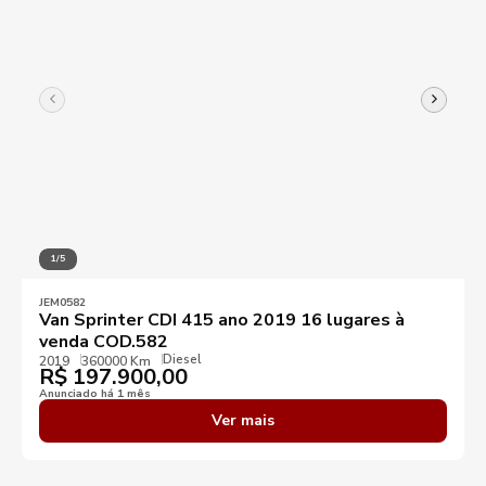
1/5
JEM0582
Van Sprinter CDI 415 ano 2019 16 lugares à
venda COD.582
Diesel
2019
360000 Km
R$
197.900,00
Anunciado há 1 mês
Ver mais