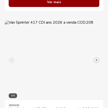
Ver mais
Destaques
Aplicar filtros
1/9
JEM0208