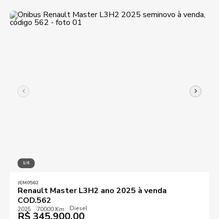
1/6
JEM0562
Renault Master L3H2 ano 2025 à venda
COD.562
Diesel
2025
70000 Km
R$
345.900,00