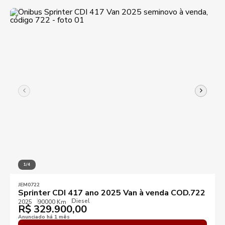
1/4
JEM0722
Sprinter CDI 417 ano 2025 Van à venda COD.722
Diesel
2025
90000 Km
R$
329.900,00
Anunciado há 1 mês