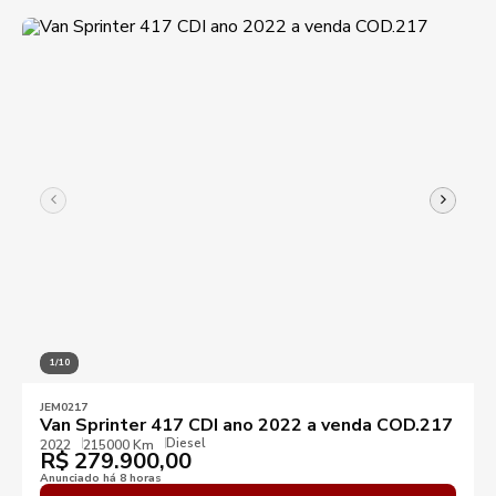
KM mínimo
KM máximo
1/10
Ano mínimo
Ano máximo
JEM0217
Van Sprinter 417 CDI ano 2022 a venda COD.217
Diesel
2022
215000 Km
R$
Preço mínimo
279.900,00
Preço máximo
Anunciado há 8 horas