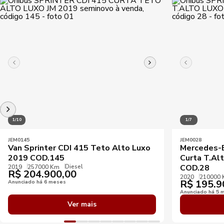
1/10
1/7
JEM0145
JEM0028
Van Sprinter CDI 415 Teto Alto Luxo
Mercedes-B
2019 COD.145
Curta T.Al
Diesel
COD.28
2019
257000 Km
R$
204.900,00
2020
210000
R$
195.9
Anunciado há 6 meses
Anunciado há 5 
Ver mais