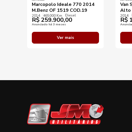
Marcopolo Ideale 770 2014
Van 
M.Benz OF 1519 COD.19
Alto
Diesel
2014
465000 Km
2014
R$
259.900,00
R$
1
Anunciado há 3 meses
Anunci
Ver mais