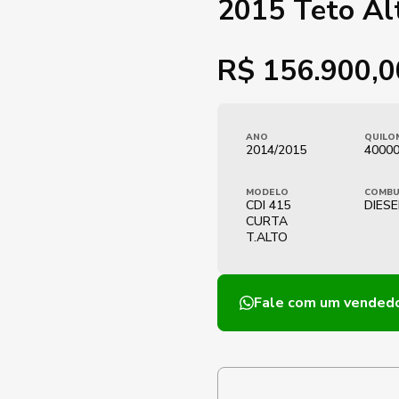
2015 Teto A
R$
156.900,0
ANO
QUILO
2014/2015
4000
MODELO
COMBU
CDI 415
DIESE
CURTA
T.ALTO
Fale com um vended