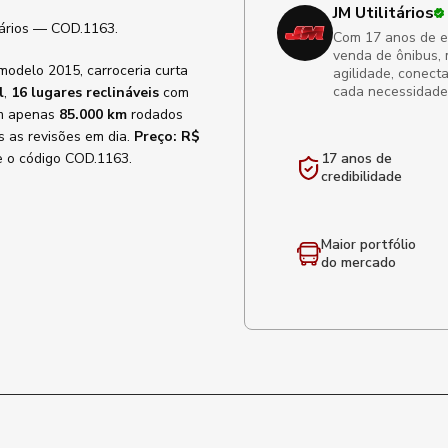
JM Utilitários
tários — COD.1163.
Com 17 anos de exp
venda de ônibus, 
odelo 2015, carroceria curta
agilidade, conect
cada necessidade
l
,
16 lugares reclináveis
com
om apenas
85.000 km
rodados
s as revisões em dia.
Preço: R$
e o código COD.1163.
17 anos de
credibilidade
Maior portfólio
do mercado