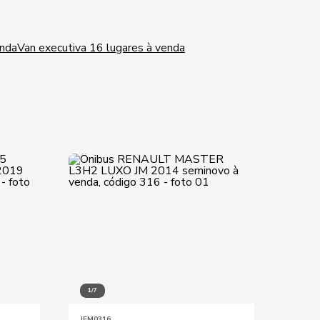
enda
Van executiva 16 lugares à venda
1/7
1/10
JEM0316
JEM06