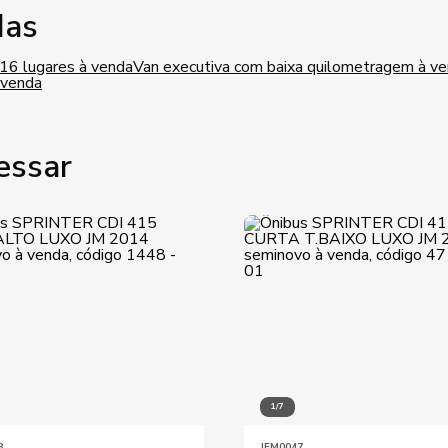
das
 16 lugares à venda
Van executiva com baixa quilometragem à v
 venda
essar
1/7
8
JEM0047