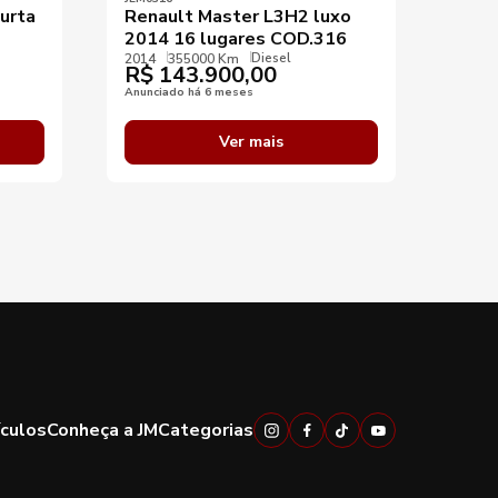
urta
Renault Master L3H2 luxo
Buss
s
2014 16 lugares COD.316
K400
Diesel
COD
2014
355000 Km
R$
143.900,00
2008
R$
Anunciado há 6 meses
Anunci
Ver mais
ículos
Conheça a JM
Categorias