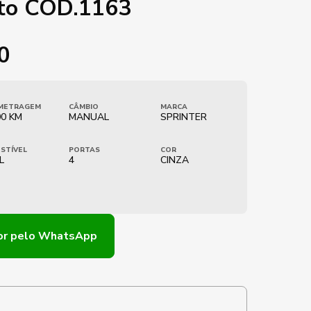
lto COD.1163
0
METRAGEM
CÂMBIO
MARCA
00 KM
MANUAL
SPRINTER
STÍVEL
PORTAS
COR
L
4
CINZA
or
pelo WhatsApp