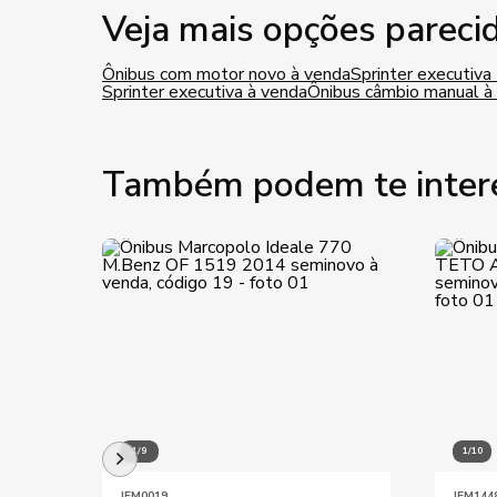
Veja mais opções pareci
Ônibus com motor novo à venda
Sprinter executiva
Sprinter executiva à venda
Ônibus câmbio manual à
Também podem te inter
1/9
1/10
JEM0019
JEM144