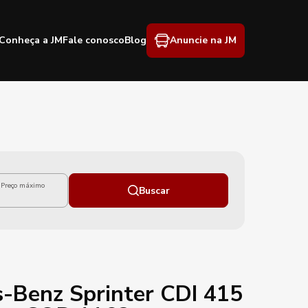
Conheça a JM
Fale conosco
Blog
Anuncie na JM
Preço máximo
Buscar
-Benz Sprinter CDI 415