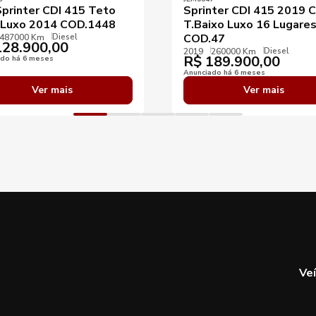
Sprinter CDI 415 Teto
Sprinter CDI 415 2019 C
 Luxo 2014 COD.1448
T.Baixo Luxo 16 Lugare
Diesel
COD.47
487000 Km
28.900,00
Diesel
2019
260000 Km
R$
189.900,00
ado há 6 meses
Anunciado há 6 meses
Ver mais
Ver mais
Ve