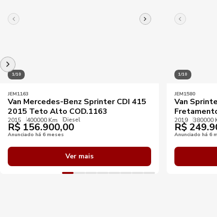
1/10
1/10
JEM1163
JEM1580
Van Mercedes-Benz Sprinter CDI 415
Van Sprint
2015 Teto Alto COD.1163
Fretament
Diesel
2015
400000 Km
2019
380000
R$
156.900,00
R$
249.9
Anunciado há 6 meses
Anunciado há 6 
Ver mais