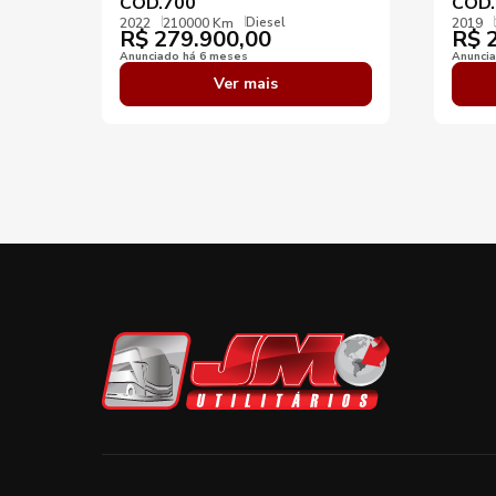
COD.700
COD.
Diesel
2022
210000 Km
2019
R$
279.900,00
R$
2
Anunciado há 6 meses
Anunci
Ver mais