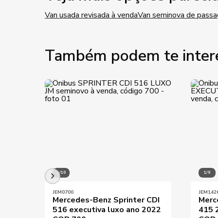
Van usada revisada à venda
Van seminova de passa
Também podem te inter
1/10
1/9
JEM0700
JEM142
Mercedes-Benz Sprinter CDI
Merc
516 executiva luxo ano 2022
415 