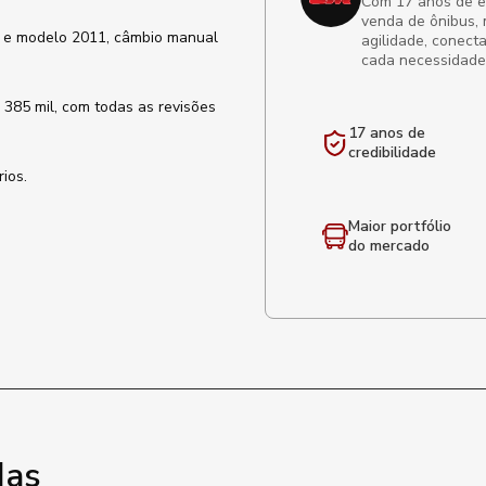
Com 17 anos de exp
venda de ônibus, 
o e modelo 2011, câmbio manual
agilidade, conect
cada necessidade
 385 mil, com todas as revisões
17 anos de
credibilidade
ios.
Maior portfólio
do mercado
das