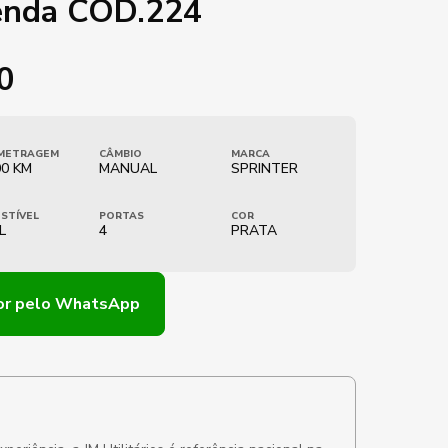
enda COD.224
0
METRAGEM
CÂMBIO
MARCA
00 KM
MANUAL
SPRINTER
STÍVEL
PORTAS
COR
L
4
PRATA
or
pelo WhatsApp