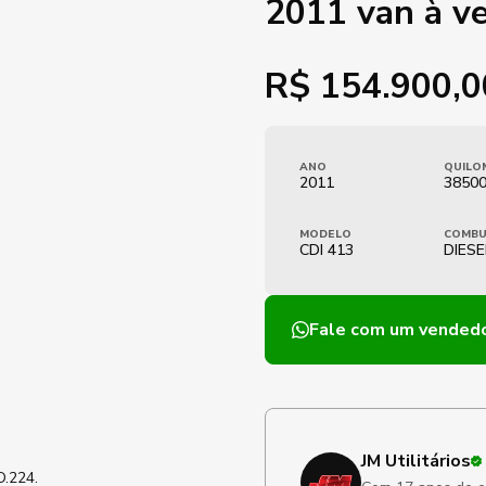
2011 van à v
R$
154.900,0
ANO
QUILO
2011
3850
MODELO
COMBU
CDI 413
DIESE
Fale com um vended
JM Utilitários
D.224.