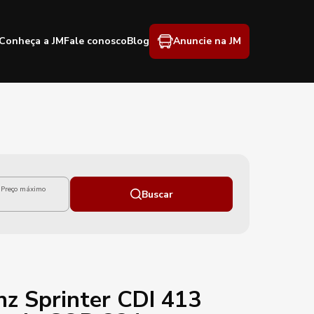
Conheça a JM
Fale conosco
Blog
Anuncie na JM
Preço máximo
Buscar
z Sprinter CDI 413