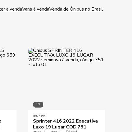
er à venda
Vans à venda
Venda de Ônibus no Brasil
1/3
1/10
JEM0751
JEM00
o
Sprinter 416 2022 Executiva
Van 
a
Luxo 19 Lugar COD.751
CDI 
Diesel