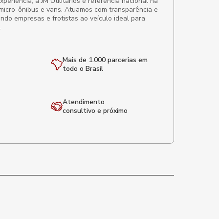
eriência, a JM Utilitários é referência nacional na
micro-ônibus e vans. Atuamos com transparência e
ando empresas e frotistas ao veículo ideal para
.
Mais de 1.000 parcerias em
todo o Brasil
Atendimento
consultivo e próximo