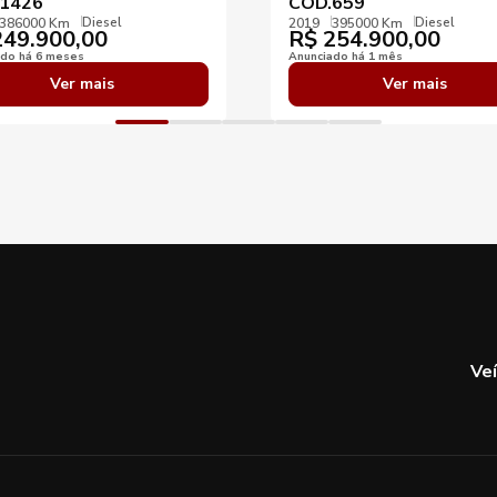
1426
COD.659
Diesel
Diesel
386000 Km
2019
395000 Km
49.900,00
R$
254.900,00
ado há 6 meses
Anunciado há 1 mês
Ver mais
Ver mais
Ve