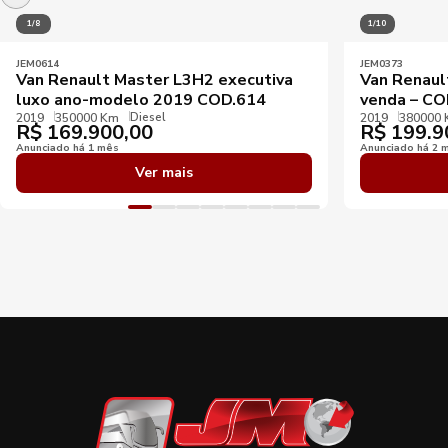
1/8
1/10
JEM0614
JEM0373
Van Renault Master L3H2 executiva
Van Renaul
luxo ano-modelo 2019 COD.614
venda – CO
Diesel
2019
350000 Km
2019
380000
R$
169.900,00
R$
199.9
Anunciado há 1 mês
Anunciado há 2 
Ver mais