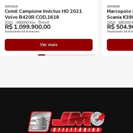
JEM1618
JEM0645
Comil Campione Invictus HD 2021
Marcopolo 
Volvo B420R COD.1618
Scania K38
Diesel
2021
490000 Km
2010
695000
R$
1.099.900,00
R$
504.9
Anunciado há 6 meses
Anunciado há 6 
Ver mais