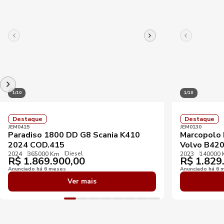
1/10
1/10
Destaque
Destaque
JEM0415
JEM0130
Paradiso 1800 DD G8 Scania K410
Marcopolo 
2024 COD.415
Volvo B42
Diesel
2024
365000 Km
2023
140000
R$
1.869.900,00
R$
1.829
Anunciado há 6 meses
Anunciado há 6 
Ver mais