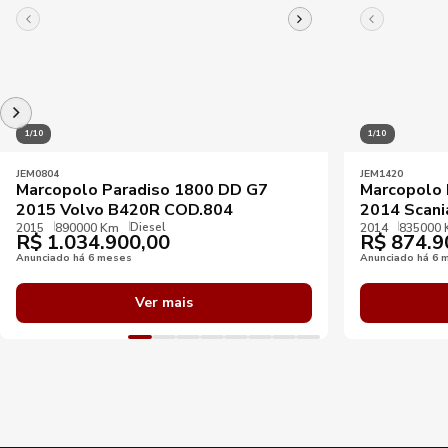
1/10
1/10
JEM0804
JEM1420
Marcopolo Paradiso 1800 DD G7
Marcopolo 
2015 Volvo B420R COD.804
2014 Scani
Diesel
2015
890000 Km
2014
835000
R$
1.034.900,00
R$
874.9
Anunciado há 6 meses
Anunciado há 6 
Ver mais