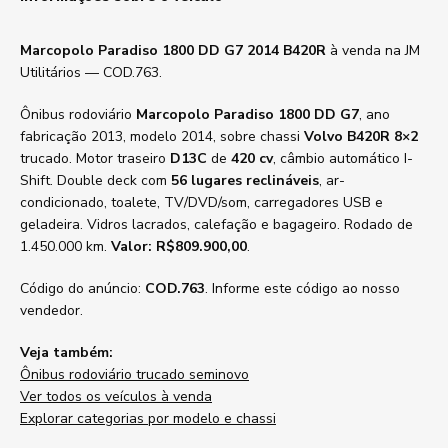
Marcopolo Paradiso 1800 DD G7 2014 B420R
à venda na JM
Utilitários — COD.763.
Ônibus rodoviário
Marcopolo Paradiso 1800 DD G7
, ano
fabricação 2013, modelo 2014, sobre chassi
Volvo B420R 8×2
trucado. Motor traseiro
D13C
de
420 cv
, câmbio automático I-
Shift. Double deck com
56 lugares reclináveis
, ar-
condicionado, toalete, TV/DVD/som, carregadores USB e
geladeira. Vidros lacrados, calefação e bagageiro. Rodado de
1.450.000 km.
Valor: R$809.900,00
.
Código do anúncio:
COD.763
. Informe este código ao nosso
vendedor.
Veja também:
Ônibus rodoviário trucado seminovo
Ver todos os veículos à venda
Explorar categorias por modelo e chassi