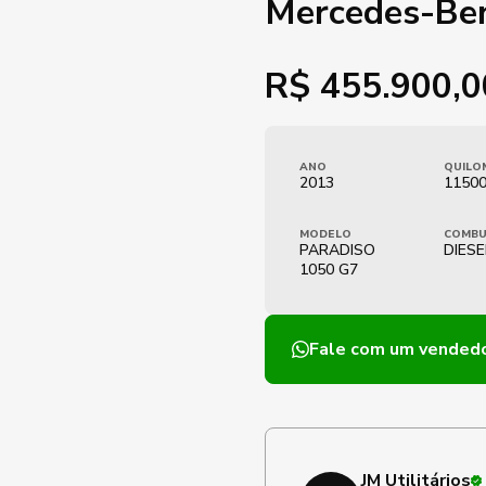
Mercedes-Be
R$
455.900,0
ANO
QUILO
2013
1150
MODELO
COMBU
PARADISO
DIESE
1050 G7
Fale com um vended
JM Utilitários