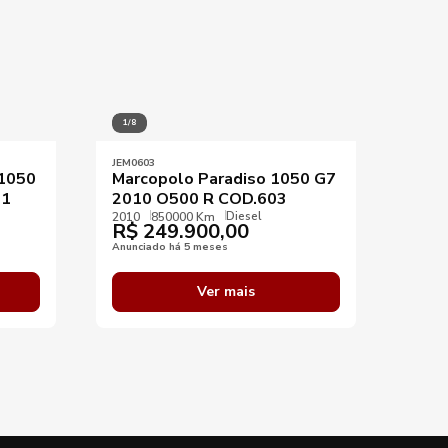
1/8
1/10
JEM0603
JEM00
 1050
Marcopolo Paradiso 1050 G7
Marc
61
2010 O500 R COD.603
2014
Diesel
COD
2010
850000 Km
R$
249.900,00
2014
R$
Anunciado há 5 meses
Anunci
Ver mais