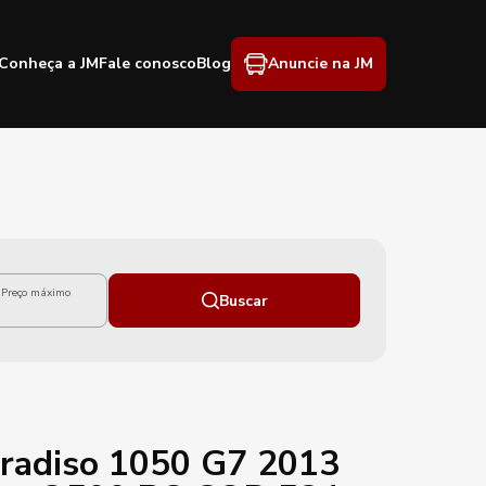
Conheça a JM
Fale conosco
Blog
Anuncie na JM
Preço máximo
Buscar
radiso 1050 G7 2013