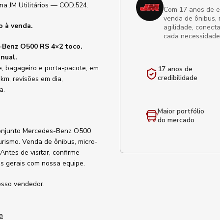
a JM Utilitários — COD.524.
Com 17 anos de exp
venda de ônibus, 
o à venda.
agilidade, conect
cada necessidade
s-Benz O500 RS 4×2 toco.
nual.
te, bagageiro e porta-pacote, em
17 anos de
credibilidade
 km, revisões em dia,
a.
Maior portfólio
do mercado
conjunto Mercedes-Benz O500
urismo. Venda de ônibus, micro-
Antes de visitar, confirme
ões gerais com nossa equipe.
osso vendedor.
a