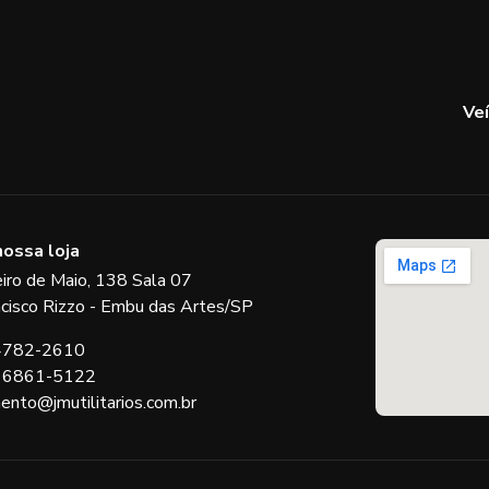
Ve
nossa loja
eiro de Maio, 138 Sala 07
ncisco Rizzo - Embu das Artes/SP
 4782-2610
 96861-5122
ento@jmutilitarios.com.br