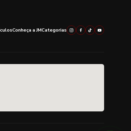
ículos
Conheça a JM
Categorias