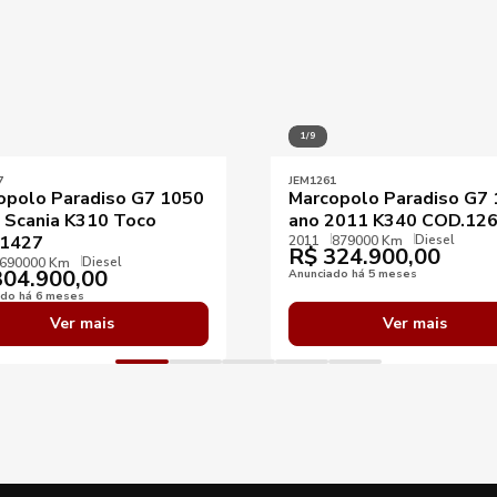
1/9
7
JEM1261
opolo Paradiso G7 1050
Marcopolo Paradiso G7
 Scania K310 Toco
ano 2011 K340 COD.12
Diesel
1427
2011
879000 Km
R$
324.900,00
Diesel
690000 Km
04.900,00
Anunciado há 5 meses
ado há 6 meses
Ver mais
Ver mais