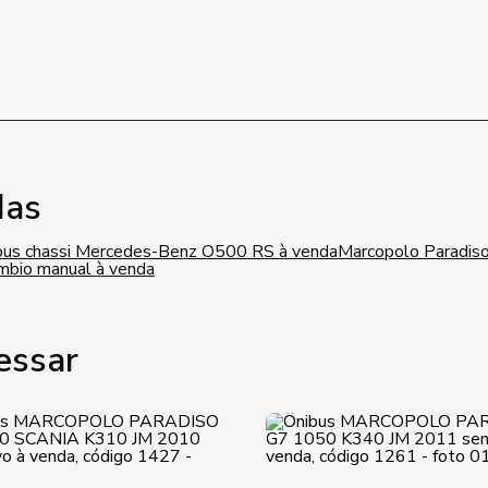
das
bus chassi Mercedes-Benz O500 RS à venda
Marcopolo Paradis
mbio manual à venda
essar