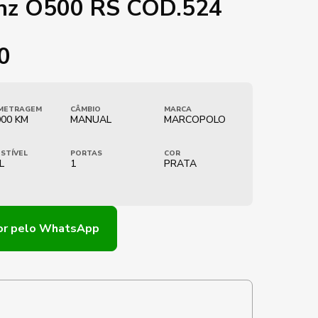
nz O500 RS COD.524
0
METRAGEM
CÂMBIO
MARCA
000 KM
MANUAL
MARCOPOLO
STÍVEL
PORTAS
COR
L
1
PRATA
or
pelo WhatsApp