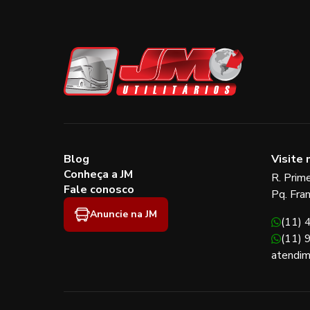
Blog
Visite 
Conheça a JM
R. Prim
Fale conosco
Pq. Fra
Anuncie na JM
(11)
(11)
atendim