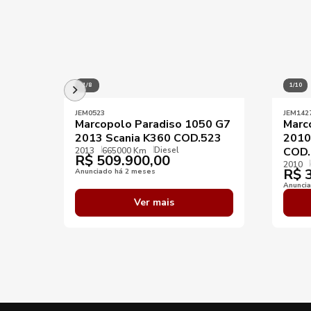
1/8
1/10
JEM0523
JEM142
Marcopolo Paradiso 1050 G7
Marc
2013 Scania K360 COD.523
2010
Diesel
COD.
2013
665000 Km
R$
509.900,00
2010
R$
3
Anunciado há 2 meses
Anunci
Ver mais