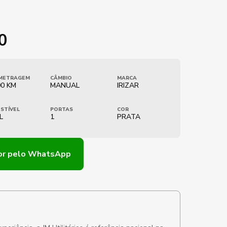
0
METRAGEM
CÂMBIO
MARCA
00 KM
MANUAL
IRIZAR
STÍVEL
PORTAS
COR
L
1
PRATA
or
pelo WhatsApp