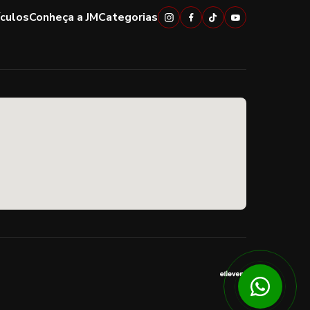
ículos
Conheça a JM
Categorias