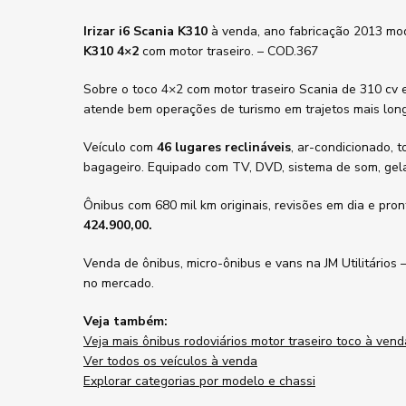
Irizar i6 Scania K310
à venda, ano fabricação 2013 mo
K310 4×2
com motor traseiro. – COD.367
Sobre o toco 4×2 com motor traseiro Scania de 310 cv
atende bem operações de turismo em trajetos mais lon
Veículo com
46 lugares reclináveis
, ar-condicionado, t
bagageiro. Equipado com TV, DVD, sistema de som, gela
Ônibus com 680 mil km originais, revisões em dia e pro
424.900,00.
Venda de ônibus, micro-ônibus e vans na JM Utilitário
no mercado.
Veja também:
Veja mais ônibus rodoviários motor traseiro toco à vend
Ver todos os veículos à venda
Explorar categorias por modelo e chassi