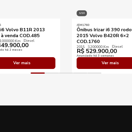
1/10
5
JEM1760
r i6 Volvo B11R 2013
Ônibus Irizar i6 390 rodo
 à venda COD.485
2015 Volvo B420R 6×2
Diesel
COD.1760
1000000 Km
49.900,00
Diesel
2015
1200000 Km
R$
529.900,00
ado há 2 meses
Anunciado há 3 semanas
Ver mais
Ver mais