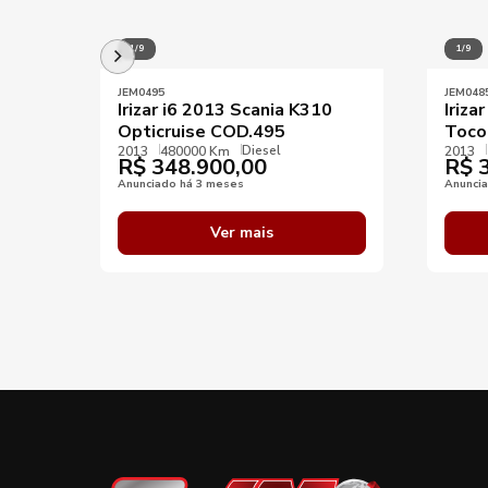
1/9
1/9
JEM0495
JEM048
Irizar i6 2013 Scania K310
Iriza
Opticruise COD.495
Toco
Diesel
2013
480000 Km
2013
R$
348.900,00
R$
3
Anunciado há 3 meses
Anunci
Ver mais