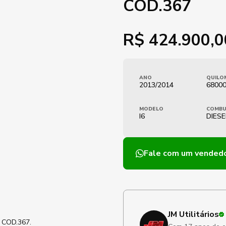
COD.367
R$
424.900,0
ANO
QUILO
2013/2014
6800
MODELO
COMBU
I6
DIESE
Fale com um vended
JM Utilitários
— COD.367.