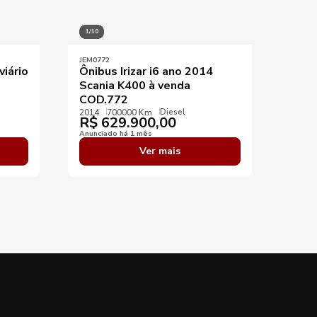
1/10
1/10
JEM0772
JEM00
viário
Ônibus Irizar i6 ano 2014
Ônib
Scania K400 à venda
2016
COD.772
2016
R$
Diesel
2014
700000 Km
R$
629.900,00
Anunci
Anunciado há 1 mês
Ver mais