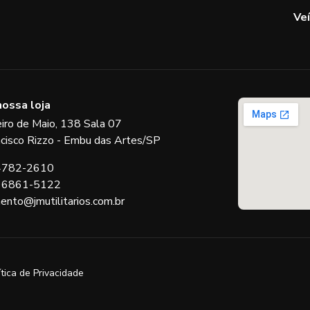
Ve
nossa loja
eiro de Maio, 138 Sala 07
ncisco Rizzo - Embu das Artes/SP
 4782-2610
 96861-5122
ento@jmutilitarios.com.br
ítica de Privacidade