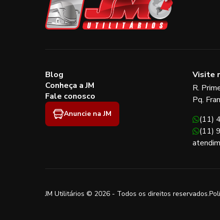
Blog
Visite 
Conheça a JM
R. Prim
Fale conosco
Pq. Fra
Anuncie na JM
(11)
(11)
atendim
JM Utilitários © 2026 - Todos os direitos reservados.
Pol