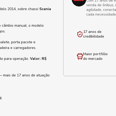
Com 17 anos de exp
venda de ônibus, 
delo 2014, sobre chassi
Scania
agilidade, conect
cada necessidade
 e câmbio manual, o modelo
gos.
17 anos de
credibilidade
oalete, porta pacote e
deira e carregadores.
Maior portfólio
nto para operação.
Valor: R$
do mercado
s — mais de 17 anos de atuação
a