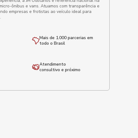
eriência, a JM Utilitários é referência nacional na
micro-ônibus e vans. Atuamos com transparência e
ando empresas e frotistas ao veículo ideal para
.
Mais de 1.000 parcerias em
todo o Brasil
Atendimento
consultivo e próximo