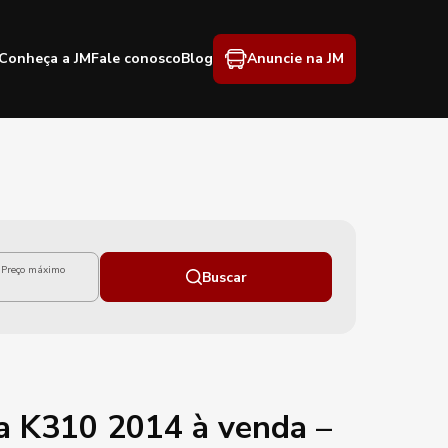
Conheça a JM
Fale conosco
Blog
Anuncie na JM
Preço máximo
Buscar
nia K310 2014 à venda –