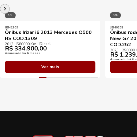
1/8
1/6
JEM1309
JEM0252
Ônibus Irizar i6 2013 Mercedes O500
Ônibus rod
RS COD.1309
New G7 20
Diesel
COD.252
2013
580000 Km
R$
334.900,00
2023
250000
R$
1.239
Anunciado há 6 meses
Anunciado há 6 
Ver mais