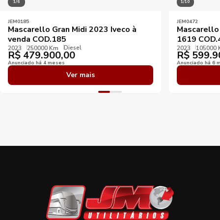
1/6
1/10
JEM0185
JEM0472
Mascarello Gran Midi 2023 Iveco à
Mascarello
venda COD.185
1619 COD.
Diesel
2023
250000 Km
2023
105000
R$
479.900,00
R$
599.9
Anunciado há 4 meses
Anunciado há 6 
Ver mais