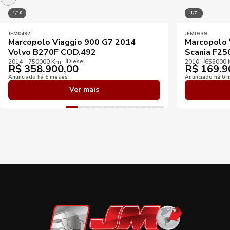
1/10
1/7
JEM0492
JEM0339
Marcopolo Viaggio 900 G7 2014
Marcopolo 
Volvo B270F COD.492
Scania F25
Diesel
2014
750000 Km
2010
655000
R$
358.900,00
R$
169.9
Anunciado há 6 meses
Anunciado há 6 
Ver mais