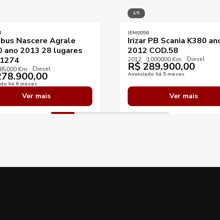
1/5
4
JEM0058
bus Nascere Agrale
Irizar PB Scania K380 an
 ano 2013 28 lugares
2012 COD.58
Diesel
1274
2012
1000000 Km
R$
289.900,00
Diesel
85000 Km
78.900,00
Anunciado há 5 meses
ado há 6 meses
Ver mais
Ver mais