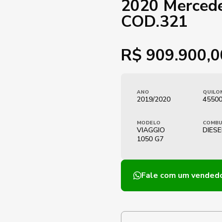
2020 Merced
COD.321
R$
909.900,0
ANO
QUILO
2019/2020
4550
MODELO
COMBU
VIAGGIO
DIESE
1050 G7
Fale com um vended