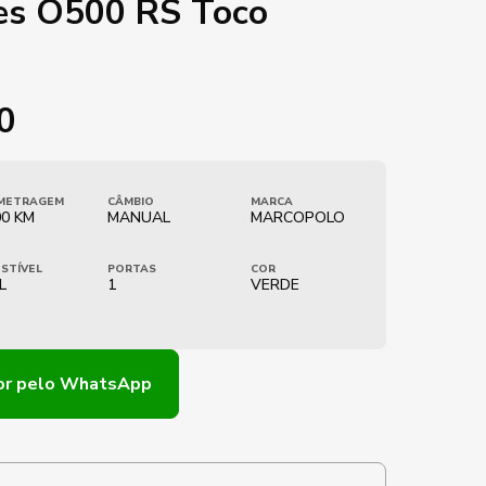
es O500 RS Toco
0
METRAGEM
CÂMBIO
MARCA
00 KM
MANUAL
MARCOPOLO
STÍVEL
PORTAS
COR
L
1
VERDE
or
pelo WhatsApp