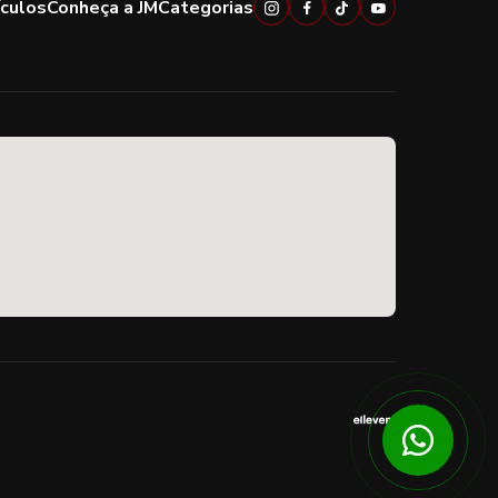
ículos
Conheça a JM
Categorias