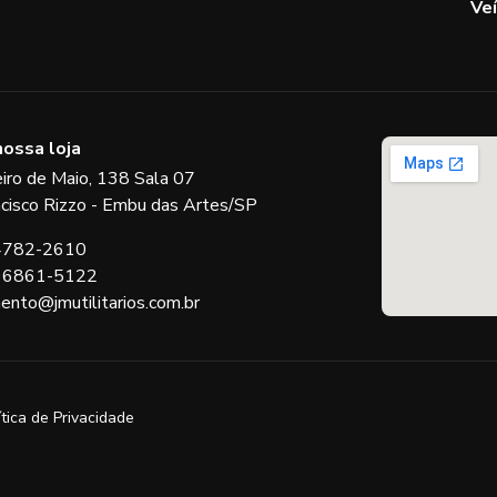
Ve
nossa loja
eiro de Maio, 138 Sala 07
ncisco Rizzo - Embu das Artes/SP
 4782-2610
 96861-5122
ento@jmutilitarios.com.br
ítica de Privacidade