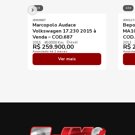
1/8
1/10
JEM0687
JEM127
Marcopolo Audace
Bepo
Volkswagen 17.230 2015 à
MA10
Venda – COD.687
COD.
Diesel
2015
450000 Km
2013
R$
259.900,00
R$
2
Anunciado há 2 meses
Anunci
Ver mais