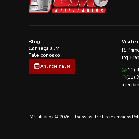
Blog
Visite 
Conheça a JM
R. Prim
Fale conosco
Pq. Fra
Anuncie na JM
(11)
(11)
atendim
JM Utilitários © 2026 - Todos os direitos reservados.
Pol