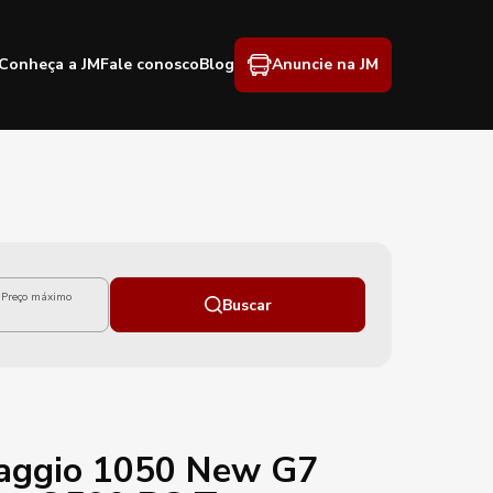
Conheça a JM
Fale conosco
Blog
Anuncie na JM
Preço máximo
Buscar
aggio 1050 New G7