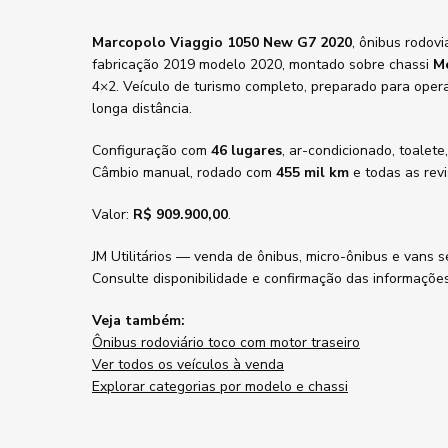
Marcopolo Viaggio 1050 New G7 2020
, ônibus rodovi
fabricação 2019 modelo 2020, montado sobre chassi
M
4×2. Veículo de turismo completo, preparado para oper
longa distância.
Configuração com
46 lugares
, ar-condicionado, toalete
Câmbio manual, rodado com
455 mil km
e todas as revi
Valor:
R$ 909.900,00
.
JM Utilitários — venda de ônibus, micro-ônibus e vans s
Consulte disponibilidade e confirmação das informaçõe
Veja também:
Ônibus rodoviário toco com motor traseiro
Ver todos os veículos à venda
Explorar categorias por modelo e chassi