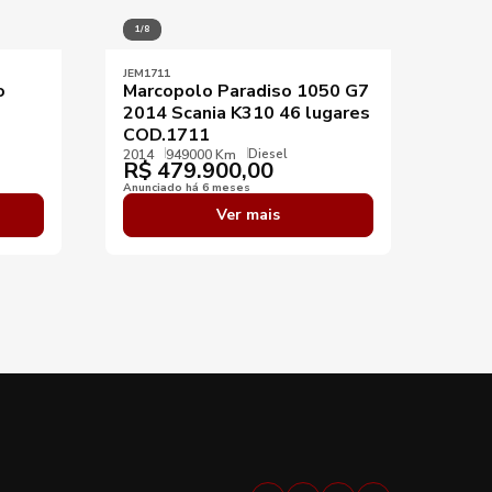
1/8
1/7
JEM1711
JEM07
o
Marcopolo Paradiso 1050 G7
Marc
2014 Scania K310 46 lugares
201
COD.1711
2015
R$
Diesel
2014
949000 Km
R$
479.900,00
Anunci
Anunciado há 6 meses
Ver mais