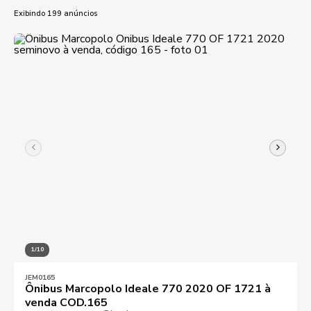
Exibindo 199 anúncios
KM mínimo
KM máximo
1/10
Ano mínimo
Ano máximo
JEM0165
Ônibus Marcopolo Ideale 770 2020 OF 1721 à
venda COD.165
Preço mínimo
Preço máximo