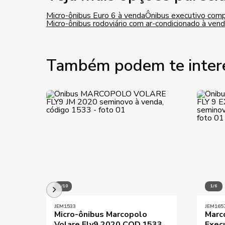
Micro-ônibus Euro 6 à venda
Ônibus executivo com
Micro-ônibus rodoviário com ar-condicionado à ven
Também podem te inter
1/10
1/6
JEM1533
JEM165
Micro-ônibus Marcopolo
Marc
Volare Fly9 2020 COD.1533
Exec