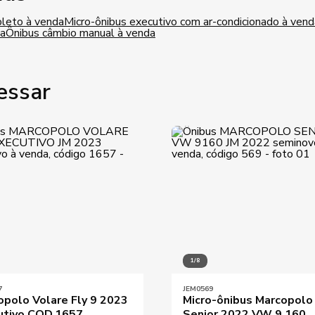
pleto à venda
Micro-ônibus executivo com ar-condicionado à vend
da
Ônibus câmbio manual à venda
essar
1/8
7
JEM0569
opolo Volare Fly 9 2023
Micro-ônibus Marcopolo
utivo COD.1657
Senior 2022 VW 9.160