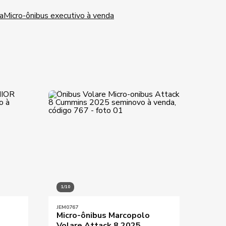
a
Micro-ônibus executivo à venda
1/10
1/10
JEM0767
JEM01
Micro-ônibus Marcopolo
Marc
Volare Attack 8 2025
2013