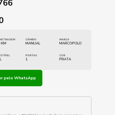
766
0
METRAGEM
CÂMBIO
MARCA
0 KM
MANUAL
MARCOPOLO
STÍVEL
PORTAS
COR
L
1
PRATA
or
pelo WhatsApp