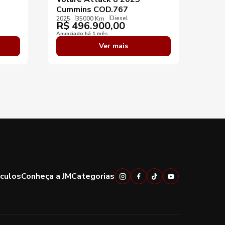
Cummins COD.767
2013
R$
Diesel
2025
35000 Km
R$
496.900,00
Anunci
Anunciado há 1 mês
Ver mais
ículos
Conheça a JM
Categorias