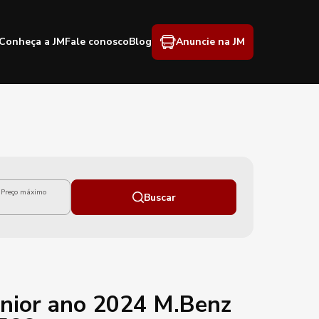
Conheça a JM
Fale conosco
Blog
Anuncie na JM
Preço máximo
Buscar
nior ano 2024 M.Benz