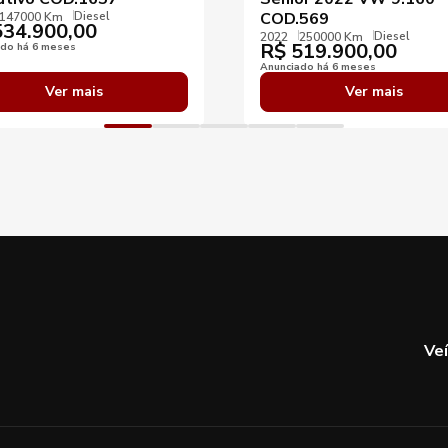
Diesel
COD.569
147000 Km
34.900,00
Diesel
2022
250000 Km
R$
519.900,00
ado há 6 meses
Anunciado há 6 meses
Ver mais
Ver mais
Ve