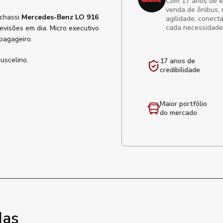
Com 17 anos de exp
venda de ônibus, 
 chassi
Mercedes-Benz LO 916
agilidade, conect
cada necessidade
evisões em dia. Micro executivo
 bagageiro.
uscelino.
17 anos de
credibilidade
Maior portfólio
do mercado
das