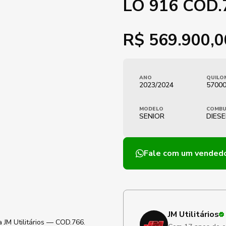
LO 916 COD.
R$
569.900,0
ANO
QUILO
2023/2024
5700
MODELO
COMBU
SENIOR
DIESE
Fale com um vended
JM Utilitários
 JM Utilitários — COD.766.