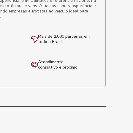
eriência, a JM Utilitários é referência nacional na
micro-ônibus e vans. Atuamos com transparência e
ando empresas e frotistas ao veículo ideal para
.
Mais de 1.000 parcerias em
todo o Brasil
Atendimento
consultivo e próximo