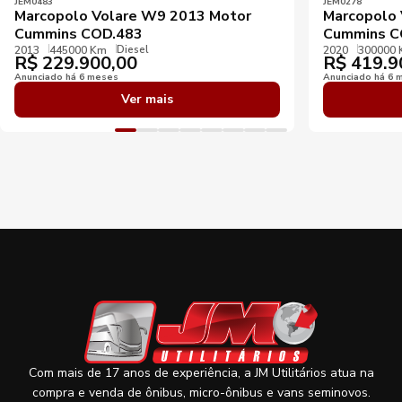
JEM0483
JEM0278
Marcopolo Volare W9 2013 Motor
Marcopolo 
Cummins COD.483
Cummins C
Diesel
2013
445000 Km
2020
300000
R$
229.900,00
R$
419.9
Anunciado há 6 meses
Anunciado há 6 
Ver mais
Com mais de 17 anos de experiência, a JM Utilitários atua na
compra e venda de ônibus, micro-ônibus e vans seminovos.