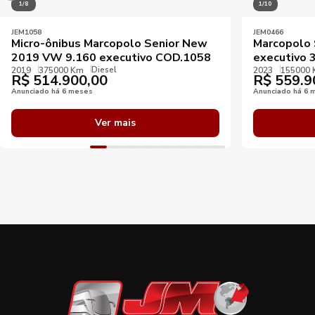
1/8
1/10
JEM1058
JEM0466
Micro-ônibus Marcopolo Senior New
Marcopolo 
2019 VW 9.160 executivo COD.1058
executivo 
Diesel
2019
375000 Km
2023
155000
R$
514.900,00
R$
559.9
Anunciado há 6 meses
Anunciado há 6 
Ver mais