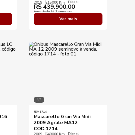
Diesel
2019
215000 Km
R$
439.900,00
Anunciado há 2 semanas
Ver mais
1/7
JEM1714
016
Mascarello Gran Via Midi
2009 Agrale MA12
COD.1714
Diesel
2009
649000 Km