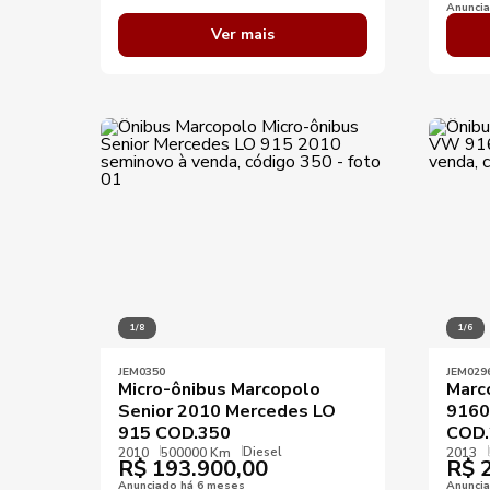
Anunci
Ver mais
1/8
1/6
JEM0350
JEM029
Micro-ônibus Marcopolo
Marc
Senior 2010 Mercedes LO
9160
915 COD.350
COD.
Diesel
2010
500000 Km
2013
R$
193.900,00
R$
2
Anunciado há 6 meses
Anunci