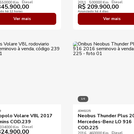
Diesel
Diesel
550000 Km
2011
500000 Km
45.900,00
R$
209.900,00
do há 12 horas
Anunciado há 4 dias
Ver mais
Ver mais
1/6
9
JEM0225
opolo Volare V8L 2017
Neobus Thunder Plus 2
ins COD.239
Mercedes-Benz LO 916
Diesel
COD.225
334000 Km
24.900,00
Diesel
2016
460000 Km