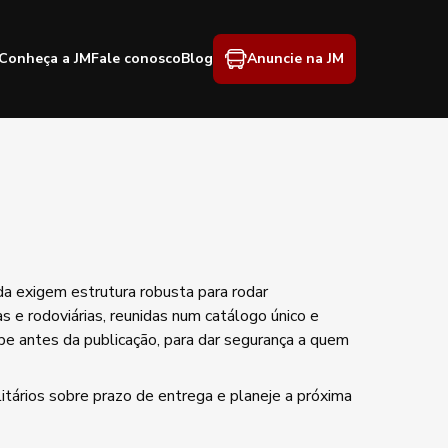
Conheça a JM
Fale conosco
Blog
Anuncie na JM
da exigem estrutura robusta para rodar
s e rodoviárias, reunidas num catálogo único e
ipe antes da publicação, para dar segurança a quem
itários sobre prazo de entrega e planeje a próxima