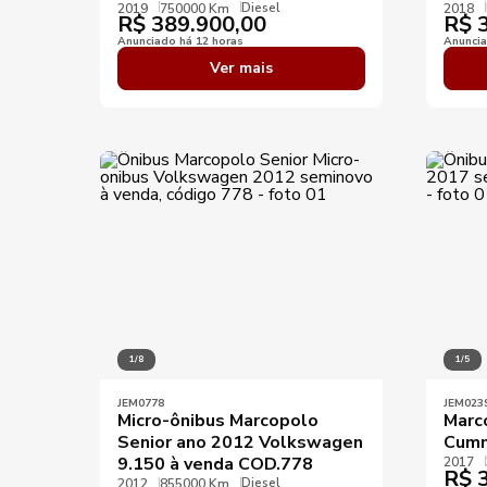
Diesel
2019
750000 Km
2018
R$
389.900,00
R$
3
Anunciado há 12 horas
Anuncia
Ver mais
1/8
1/5
JEM0778
JEM023
Micro-ônibus Marcopolo
Marc
Senior ano 2012 Volkswagen
Cumm
9.150 à venda COD.778
2017
R$
3
Diesel
2012
855000 Km