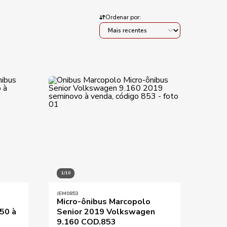
Ordenar por:
KM mínimo
KM máximo
Aplicar filtros
1/10
JEM0853
Micro-ônibus Marcopolo
50 à
Senior 2019 Volkswagen
9.160 COD.853