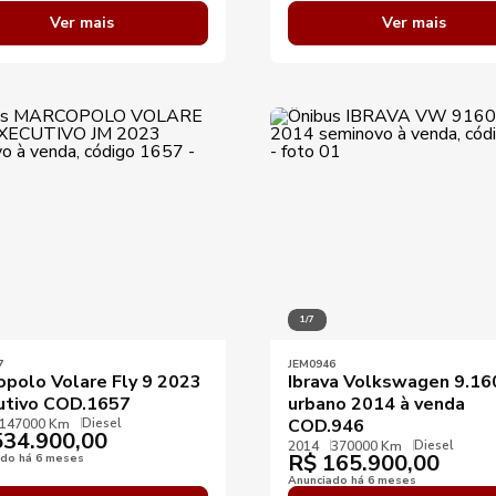
Ver mais
Ver mais
1/7
7
JEM0946
opolo Volare Fly 9 2023
Ibrava Volkswagen 9.16
utivo COD.1657
urbano 2014 à venda
Diesel
COD.946
147000 Km
34.900,00
Diesel
2014
370000 Km
R$
165.900,00
ado há 6 meses
Anunciado há 6 meses