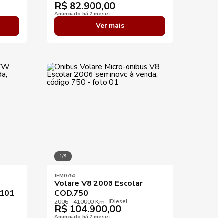
R$
82.900,00
Anunciado há 2 meses
Ver mais
1/9
JEM0750
Volare V8 2006 Escolar
.101
COD.750
Diesel
2006
410000 Km
R$
104.900,00
Anunciado há 2 meses