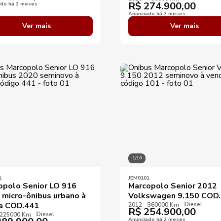
R$
274.900,00
ado há 2 meses
Anunciado há 2 meses
Ver mais
Ver mais
1/10
1
JEM0101
opolo Senior LO 916
Marcopolo Senior 2012
 micro-ônibus urbano à
Volkswagen 9.150 COD
Diesel
a COD.441
2012
360000 Km
R$
254.900,00
Diesel
225000 Km
Anunciado há 2 meses