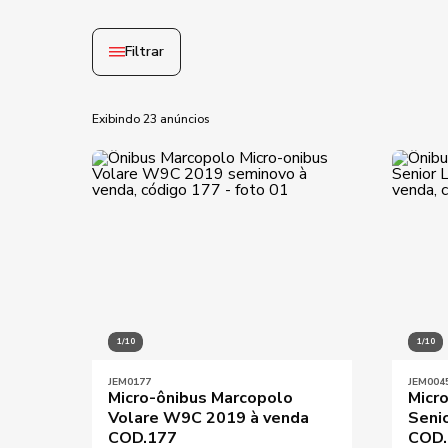
Filtrar
Exibindo 23 anúncios
Ano mínimo
Ano máximo
Preço mínimo
1/10
1/10
JEM0177
JEM004
Micro-ônibus Marcopolo
Micr
Volare W9C 2019 à venda
Seni
COD.177
COD.