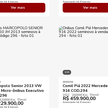
ado há 4 meses
Anunciado há 6 meses
Ver mais
Ver mais
1/10
6
JEM0294
opolo Senior 2013 VW
Comil Piá 2022 Mercede
 Micro-ônibus Executivo
916 COD.294
Diesel
296
2022
260000 Km
R$
459.900,00
Diesel
520000 Km
29.900,00
Anunciado há 6 meses
ado há 6 meses