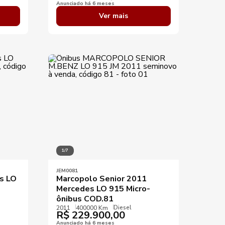
Anunciado há 6 meses
Ver mais
1/7
JEM0081
s LO
Marcopolo Senior 2011
Mercedes LO 915 Micro-
ônibus COD.81
Diesel
2011
400000 Km
R$
229.900,00
Anunciado há 6 meses