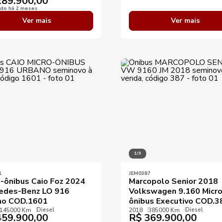
89.900,00
ado há 2 meses
Ver mais
Ver mais
1/9
1
JEM0387
o-ônibus Caio Foz 2024
Marcopolo Senior 2018
edes-Benz LO 916
Volkswagen 9.160 Micro
no COD.1601
ônibus Executivo COD.3
Diesel
Diesel
145000 Km
2018
385000 Km
59.900,00
R$
369.900,00