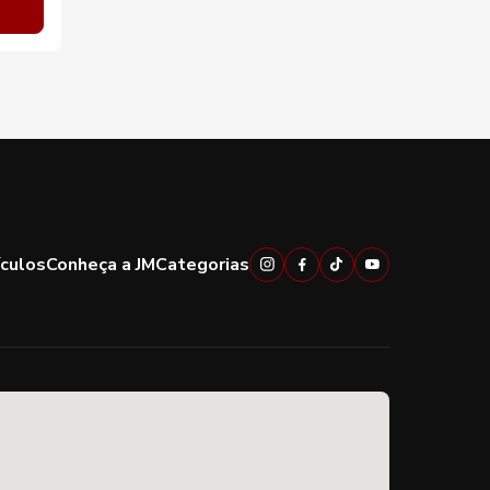
ículos
Conheça a JM
Categorias