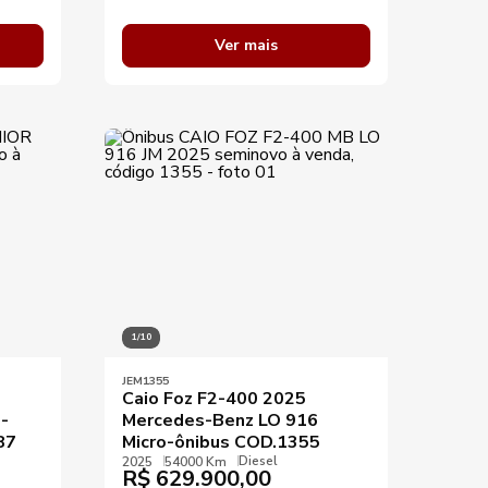
Ver mais
1/10
JEM1355
Caio Foz F2-400 2025
-
Mercedes-Benz LO 916
87
Micro-ônibus COD.1355
Diesel
2025
54000 Km
R$
629.900,00