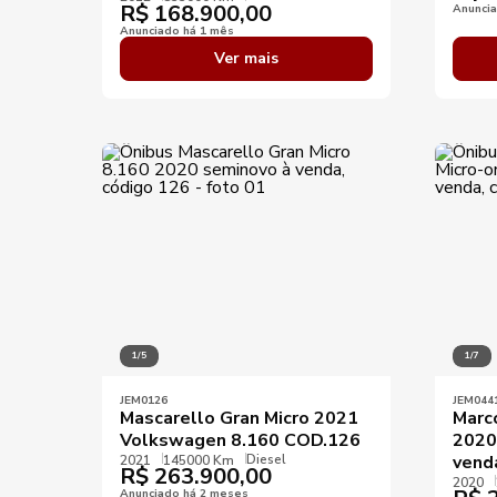
R$
168.900,00
Anunci
Anunciado há 1 mês
Ver mais
1/5
1/7
JEM0126
JEM044
Mascarello Gran Micro 2021
Marc
Volkswagen 8.160 COD.126
2020
Diesel
vend
2021
145000 Km
R$
263.900,00
2020
Anunciado há 2 meses