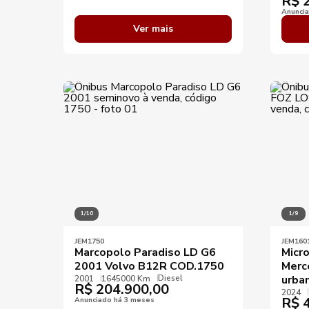
R$
2
Anunci
Ver mais
1/10
1/9
JEM1750
JEM160
Marcopolo Paradiso LD G6
Micr
2001 Volvo B12R COD.1750
Merc
Diesel
urba
2001
1645000 Km
R$
204.900,00
2024
R$
4
Anunciado há 3 meses