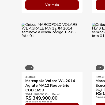
Ver mais
1/10
1/6
JEM1658
JEM165
Marcopolo Volare WL 2014
Marc
Agrale MA12 Rodoviário
Exec
COD.1658
2023
R$
5
Diesel
2014
508000 Km
R$
349.900,00
Anunci
Anunciado há 6 meses