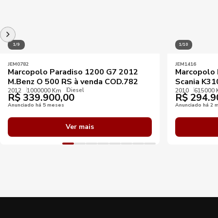
1/9
1/10
JEM0782
JEM1416
Marcopolo Paradiso 1200 G7 2012
Marcopolo 
M.Benz O 500 RS à venda COD.782
Scania K3
Diesel
2012
1000000 Km
2010
615000
R$
339.900,00
R$
294.9
Anunciado há 5 meses
Anunciado há 2 
Ver mais