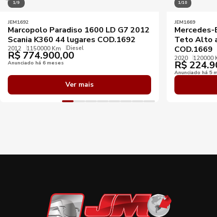
1/9
1/10
JEM1692
JEM1669
Marcopolo Paradiso 1600 LD G7 2012
Mercedes-B
Scania K360 44 lugares COD.1692
Teto Alto 
Diesel
COD.1669
2012
1150000 Km
R$
774.900,00
2020
120000
R$
224.9
Anunciado há 6 meses
Anunciado há 5 
Ver mais