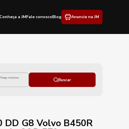
Conheça a JM
Fale conosco
Blog
Anuncie na JM
Preço máximo
Buscar
0 DD G8 Volvo B450R