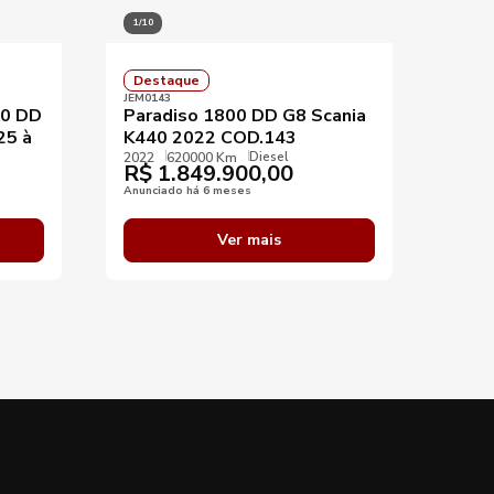
1/10
1/7
Destaque
Des
JEM0143
JEM01
00 DD
Paradiso 1800 DD G8 Scania
Marc
25 à
K440 2022 COD.143
G8 a
Diesel
ven
2022
620000 Km
R$
1.849.900,00
2023
R$
Anunciado há 6 meses
Anunci
Ver mais