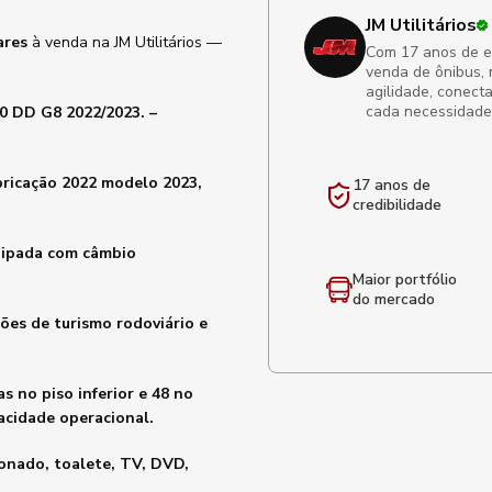
JM Utilitários
ares
à venda na JM Utilitários —
Com 17 anos de exp
venda de ônibus, 
agilidade, conect
cada necessidade
0 DD G8 2022/2023. –
bricação 2022 modelo 2023,
17 anos de
credibilidade
uipada com câmbio
Maior portfólio
do mercado
ões de turismo rodoviário e
s no piso inferior e 48 no
acidade operacional.
onado, toalete, TV, DVD,