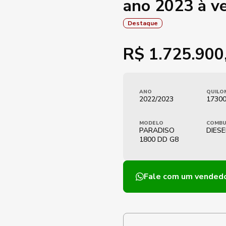
ano 2023 à v
Destaque
R$
1.725.900
ANO
QUILO
2022/2023
17300
MODELO
COMBU
PARADISO
DIESE
1800 DD G8
Fale com um vended