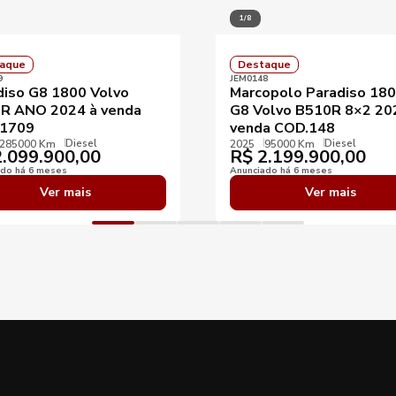
1/8
aque
Destaque
9
JEM0148
diso G8 1800 Volvo
Marcopolo Paradiso 18
R ANO 2024 à venda
G8 Volvo B510R 8×2 20
1709
venda COD.148
Diesel
Diesel
285000 Km
2025
95000 Km
.099.900,00
R$
2.199.900,00
ado há 6 meses
Anunciado há 6 meses
Ver mais
Ver mais