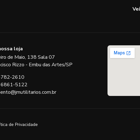
Ve
nossa loja
eiro de Maio, 138 Sala 07
ncisco Rizzo - Embu das Artes/SP
 4782-2610
 96861-5122
ento@jmutilitarios.com.br
ítica de Privacidade