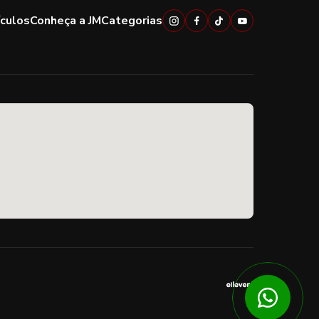
ículos
Conheça a JM
Categorias