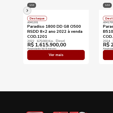
1/10
1/10
Destaque
Dest
JEM1201
JEM170
Paradiso 1800 DD G8 O500
Para
RSDD 8×2 ano 2022 à venda
B510
COD.1201
COD.
Diesel
2022
675000 Km
2024
R$
1.615.900,00
R$
2
Anunciado há 6 meses
Anunci
Ver mais