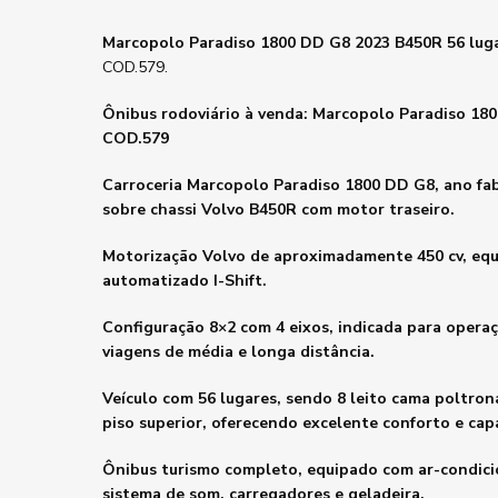
Marcopolo Paradiso 1800 DD G8 2023 B450R 56 lug
COD.579.
Ônibus rodoviário à venda: Marcopolo Paradiso 180
COD.579
Carroceria Marcopolo Paradiso 1800 DD G8, ano fa
sobre chassi Volvo B450R com motor traseiro.
Motorização Volvo de aproximadamente 450 cv, eq
automatizado I-Shift.
Configuração 8×2 com 4 eixos, indicada para operaç
viagens de média e longa distância.
Veículo com 56 lugares, sendo 8 leito cama poltrona
piso superior, oferecendo excelente conforto e cap
Ônibus turismo completo, equipado com ar-condici
sistema de som, carregadores e geladeira.