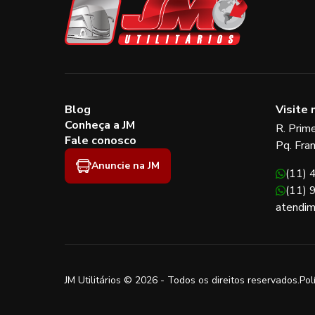
Blog
Visite 
Conheça a JM
R. Prim
Fale conosco
Pq. Fra
Anuncie na JM
(11)
(11)
atendim
JM Utilitários © 2026 - Todos os direitos reservados.
Pol