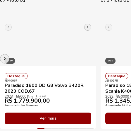
1/10
1/10
Destaque
Destaque
JEM0067
JEM0575
Paradiso 1800 DD G8 Volvo B420R
Paradiso 
2023 COD.67
Scania K40
Diesel
2023
55000 Km
2022
850000
R$
1.779.900,00
R$
1.345
Anunciado há 6 meses
Anunciado há 6 
Ver mais