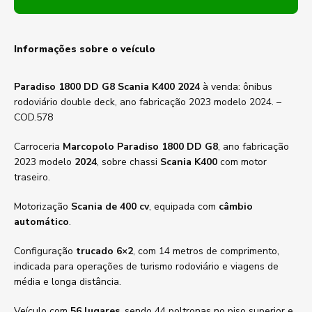
Informações sobre o veículo
Paradiso 1800 DD G8 Scania K400 2024
à venda: ônibus
rodoviário double deck, ano fabricação 2023 modelo 2024. –
COD.578
Carroceria
Marcopolo Paradiso 1800 DD G8
, ano fabricação
2023 modelo
2024
, sobre chassi
Scania K400
com motor
traseiro.
Motorização
Scania de 400 cv
, equipada com
câmbio
automático
.
Configuração
trucado 6×2
, com 14 metros de comprimento,
indicada para operações de turismo rodoviário e viagens de
média e longa distância.
Veículo com
56 lugares
, sendo 44 poltronas no piso superior e