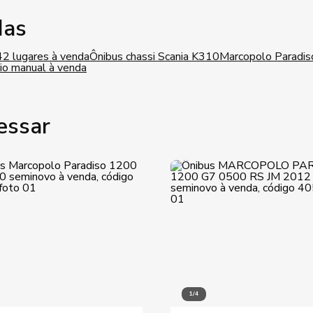
das
42 lugares à venda
Ônibus chassi Scania K310
Marcopolo Paradis
io manual à venda
essar
1/4