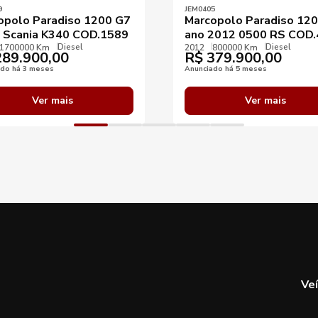
9
JEM0405
opolo Paradiso 1200 G7
Marcopolo Paradiso 12
 Scania K340 COD.1589
ano 2012 0500 RS COD
Diesel
Diesel
1700000 Km
2012
800000 Km
89.900,00
R$
379.900,00
ado há 3 meses
Anunciado há 5 meses
Ver mais
Ver mais
Ve