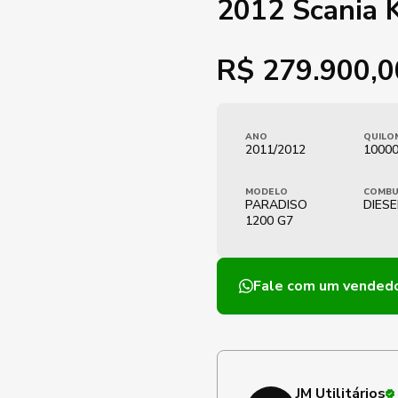
2012 Scania
R$
279.900,0
ANO
QUILO
2011/2012
1000
MODELO
COMBU
PARADISO
DIESE
1200 G7
Fale com um vended
JM Utilitários