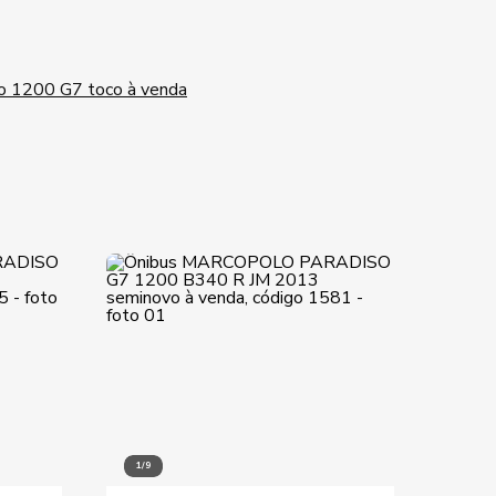
o 1200 G7 toco à venda
1/9
1/5