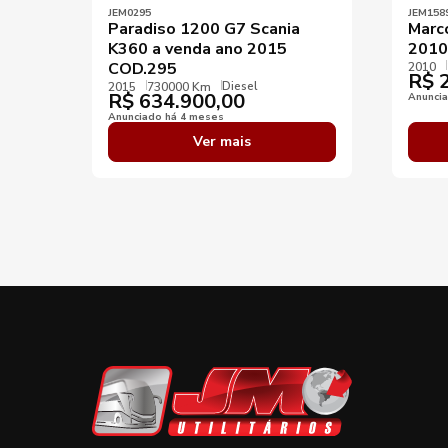
JEM0295
JEM158
Paradiso 1200 G7 Scania
Marc
K360 a venda ano 2015
2010
COD.295
2010
R$
2
Diesel
2015
730000 Km
R$
634.900,00
Anunci
Anunciado há 4 meses
Ver mais