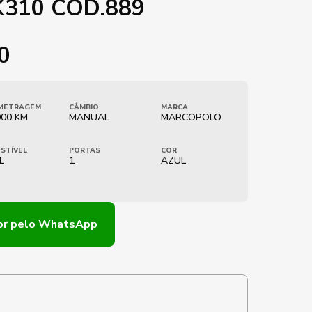
 K310 COD.889
0
METRAGEM
CÂMBIO
MARCA
000 KM
MANUAL
MARCOPOLO
STÍVEL
PORTAS
COR
L
1
AZUL
or
pelo WhatsApp