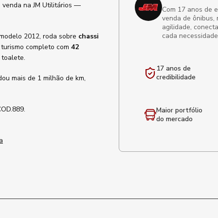
 venda na JM Utilitários —
Com 17 anos de exp
venda de ônibus, 
agilidade, conect
cada necessidade
 modelo 2012, roda sobre
chassi
de turismo completo com
42
 toalete.
17 anos de
credibilidade
dou mais de 1 milhão de km,
COD.889.
Maior portfólio
do mercado
a