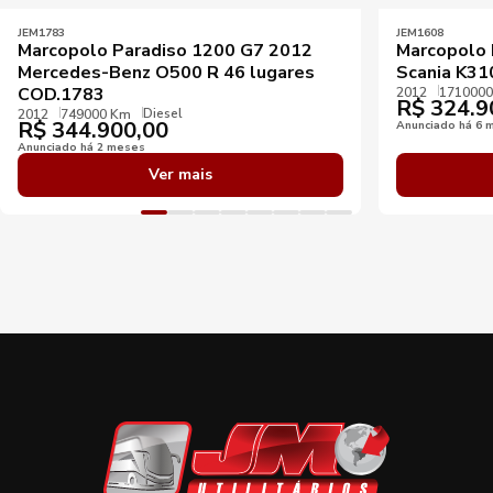
JEM1783
JEM1608
Marcopolo Paradiso 1200 G7 2012
Marcopolo 
Mercedes-Benz O500 R 46 lugares
Scania K3
COD.1783
2012
171000
R$
324.9
Diesel
2012
749000 Km
R$
344.900,00
Anunciado há 6 
Anunciado há 2 meses
Ver mais