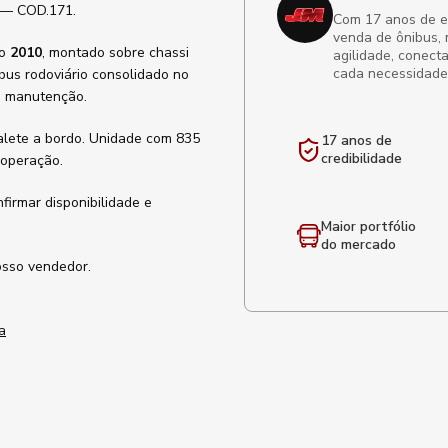
s — COD.171.
Com 17 anos de exp
venda de ônibus, 
lo
2010
, montado sobre chassi
agilidade, conect
cada necessidade
ibus rodoviário consolidado no
e manutenção.
oalete a bordo. Unidade com 835
17 anos de
credibilidade
 operação.
nfirmar disponibilidade e
Maior portfólio
do mercado
osso vendedor.
a