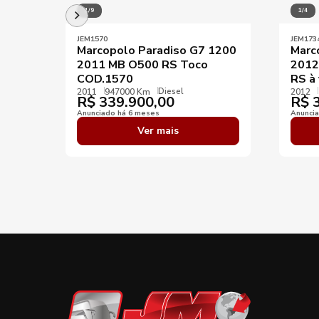
1/9
1/4
JEM1570
JEM173
Marcopolo Paradiso G7 1200
Marc
2011 MB O500 RS Toco
2012
COD.1570
RS à
Diesel
2011
947000 Km
2012
R$
339.900,00
R$
3
Anunciado há 6 meses
Anunci
Ver mais