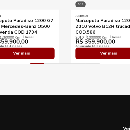
1/10
4
JEM0586
opolo Paradiso 1200 G7
Marcopolo Paradiso 12
 Mercedes-Benz O500
2010 Volvo B12R truca
 venda COD.1734
COD.586
Diesel
Diesel
1260000 Km
2010
1000000 Km
59.900,00
R$
359.900,00
ado há 4 meses
Anunciado há 6 meses
Ver mais
Ver mais
Ve