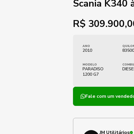
Scania K340 
R$
309.900,0
ANO
QUILO
2010
8350
MODELO
COMBU
PARADISO
DIESE
1200 G7
Fale com um vended
JM Utilitários