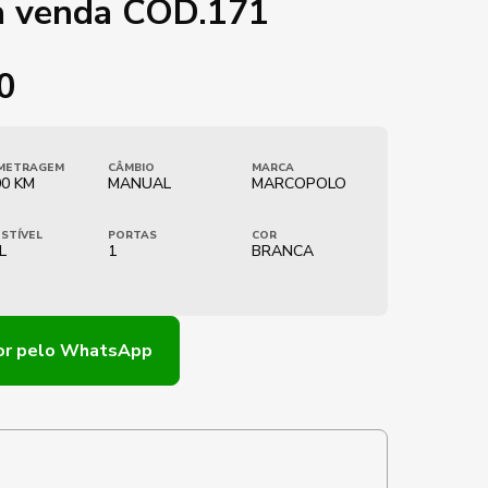
à venda COD.171
0
METRAGEM
CÂMBIO
MARCA
00 KM
MANUAL
MARCOPOLO
STÍVEL
PORTAS
COR
L
1
BRANCA
or
pelo WhatsApp