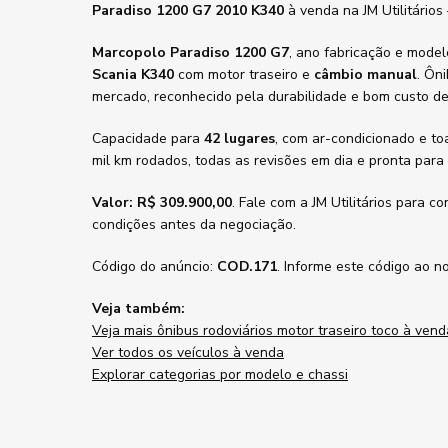
Paradiso 1200 G7 2010 K340
à venda na JM Utilitário
Marcopolo Paradiso 1200 G7
, ano fabricação e mode
Scania K340
com motor traseiro e
câmbio manual
. Ôn
mercado, reconhecido pela durabilidade e bom custo d
Capacidade para
42 lugares
, com ar-condicionado e t
mil km rodados, todas as revisões em dia e pronta para
Valor: R$ 309.900,00
. Fale com a JM Utilitários para co
condições antes da negociação.
Código do anúncio:
COD.171
. Informe este código ao n
Veja também:
Veja mais ônibus rodoviários motor traseiro toco à vend
Ver todos os veículos à venda
Explorar categorias por modelo e chassi