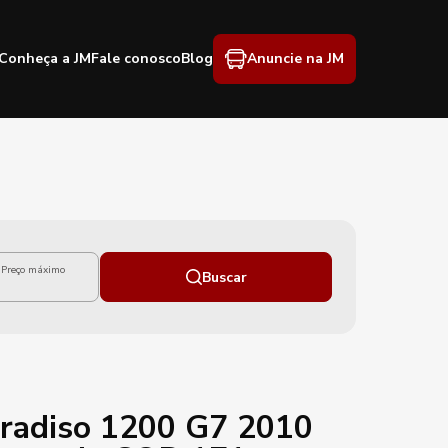
Conheça a JM
Fale conosco
Blog
Anuncie na JM
Preço máximo
Buscar
radiso 1200 G7 2010