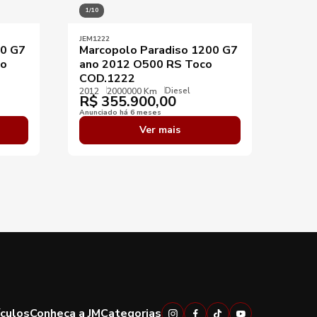
1/10
1/10
JEM1222
JEM14
00 G7
Marcopolo Paradiso 1200 G7
Marc
do
ano 2012 O500 RS Toco
2010
COD.1222
2010
R$
Diesel
2012
2000000 Km
R$
355.900,00
Anunci
Anunciado há 6 meses
Ver mais
ículos
Conheça a JM
Categorias