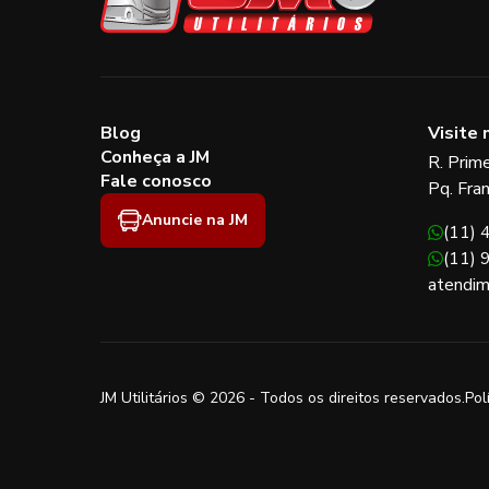
Blog
Visite 
Conheça a JM
R. Prim
Fale conosco
Pq. Fra
Anuncie na JM
(11)
(11)
atendim
JM Utilitários © 2026 - Todos os direitos reservados.
Pol