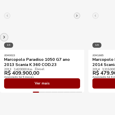
1/6
1/8
JEM0023
JEM1665
Marcopolo Paradiso 1050 G7 ano
Marcopolo 
2013 Scania K 360 COD.23
2014 Scan
Diesel
2013
1420000 Km
2014
131500
R$
409.900,00
R$
479.9
Anunciado há 5 meses
Anunciado há 6 
Ver mais