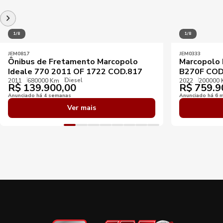
1/8
1/8
JEM0817
JEM0333
Ônibus de Fretamento Marcopolo
Marcopolo 
Ideale 770 2011 OF 1722 COD.817
B270F COD
Diesel
2011
680000 Km
2022
200000
R$
139.900,00
R$
759.9
Anunciado há 4 semanas
Anunciado há 6 
Ver mais