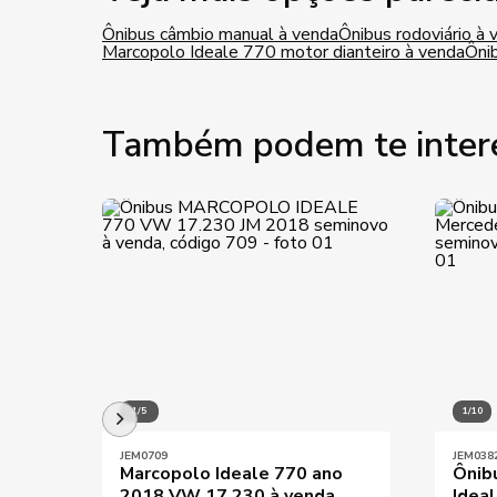
Ônibus câmbio manual à venda
Ônibus rodoviário à 
Marcopolo Ideale 770 motor dianteiro à venda
Ôni
Também podem te inter
1/5
1/10
JEM0709
JEM038
Marcopolo Ideale 770 ano
Ônib
2018 VW 17.230 à venda
Idea