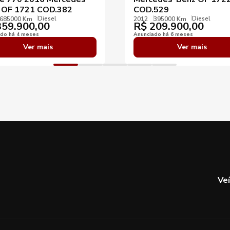
 OF 1721 COD.382
COD.529
Diesel
Diesel
685000 Km
2012
395000 Km
59.900,00
R$
209.900,00
ado há 4 meses
Anunciado há 6 meses
Ver mais
Ver mais
Ve