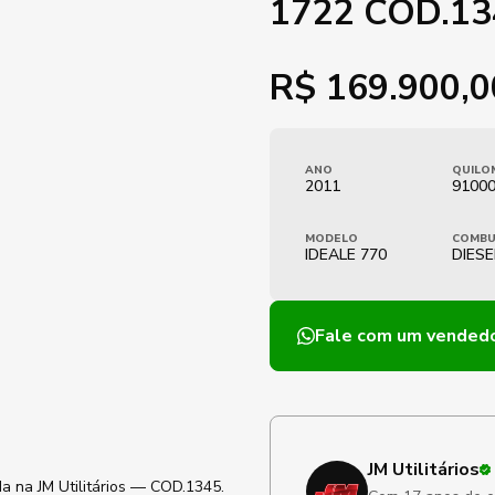
1722 COD.13
R$
169.900,0
ANO
QUILO
2011
9100
MODELO
COMBU
IDEALE 770
DIESE
Fale com um vended
JM Utilitários
a na JM Utilitários — COD.1345.