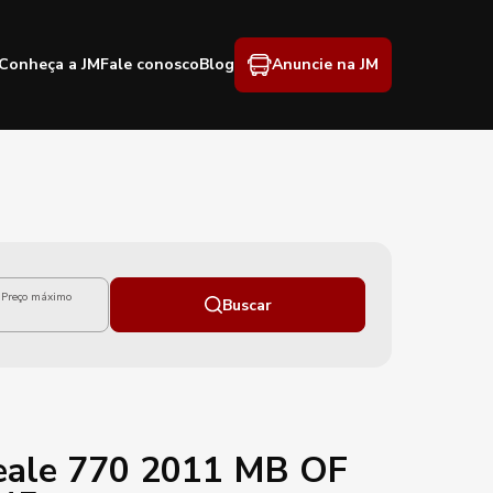
Conheça a JM
Fale conosco
Blog
Anuncie na JM
Preço máximo
Buscar
eale 770 2011 MB OF