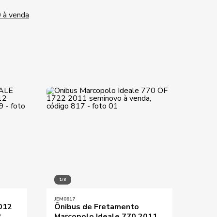
 à venda
1/8
1/8
JEM0817
JEM01
012
Ônibus de Fretamento
Marc
2
Marcopolo Ideale 770 2011
Mer