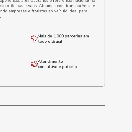
eriência, a JM Utilitários é referência nacional na
micro-ônibus e vans. Atuamos com transparência e
ando empresas e frotistas ao veículo ideal para
.
Mais de 1.000 parcerias em
todo o Brasil
Atendimento
consultivo e próximo