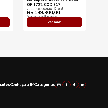
OF 1722 COD.817
COD
Diesel
2011
680000 Km
2020
R$
139.900,00
R$
Anunciado há 3 semanas
Anunci
Ver mais
ículos
Conheça a JM
Categorias