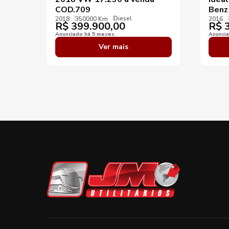
COD.709
Benz
Diesel
2018
350000 Km
2016
R$
399.900,00
R$
3
Anunciado há 5 meses
Anunci
Ver mais