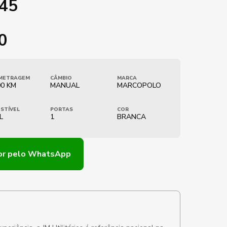
45
0
METRAGEM
CÂMBIO
MARCA
00 KM
MANUAL
MARCOPOLO
STÍVEL
PORTAS
COR
L
1
BRANCA
or
pelo WhatsApp