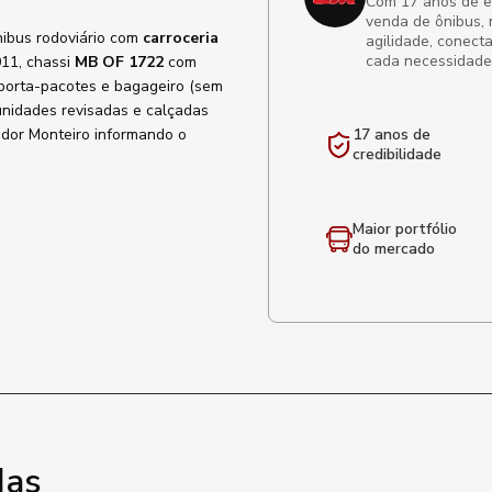
Com 17 anos de exp
venda de ônibus, 
nibus rodoviário com
carroceria
agilidade, conect
cada necessidade
011, chassi
MB OF 1722
com
 porta-pacotes e bagageiro (sem
 unidades revisadas e calçadas
edor Monteiro informando o
17 anos de
credibilidade
Maior portfólio
do mercado
das